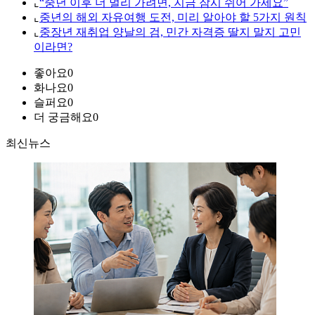
⌞
“중년 이후 더 멀리 가려면, 지금 잠시 쉬어 가세요”
⌞
중년의 해외 자유여행 도전, 미리 알아야 할 5가지 원칙
⌞
중장년 재취업 양날의 검, 민간 자격증 딸지 말지 고민
이라면?
좋아요
0
화나요
0
슬퍼요
0
더 궁금해요
0
최신뉴스