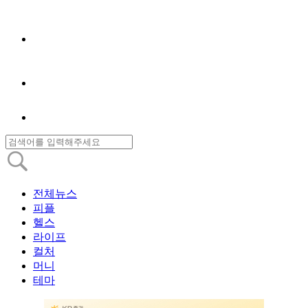
전체뉴스
피플
헬스
라이프
컬처
머니
테마