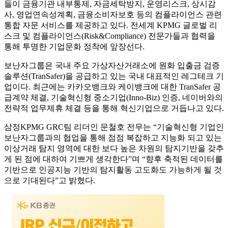
들이 금융기관 내부통제, 자금세탁방지, 운영리스크, 상시감
사, 영업연속성계획, 금융소비자보호 등의 컴플라이언스 관련
통합 자문 서비스를 제공하고 있다. 전세계 KPMG 글로벌 리
스크 및 컴플라이언스(Risk&Compliance) 전문가들과 협력을
통해 투명한 기업문화 정착에 앞장선다.
보난자그룹은 국내 주요 가상자산거래소에 원화 입출금 검증
솔루션(TranSafer)을 공급하고 있는 국내 대표적인 레그테크 기
업이다. 최근에는 카카오뱅크와 케이뱅크에 대한 TranSafer 공
급계약 체결, 기술혁신형 중소기업(Inno-Biz) 인증, 네이버와의
전략적 업무제휴 체결 등을 통해 혁신기업으로 거듭나고 있다.
삼정KPMG GRC팀 리더인 문철호 전무는 “기술혁신형 기업인
보난자그룹과의 협업을 통해 점점 복잡하고 지능화 되고 있는
이상거래 탐지 영역에 대한 보다 높은 차원의 탐지기반을 갖추
게 된 점에 대하여 기쁘게 생각한다”며 “향후 축적된 데이터를
기반으로 인공지능 기반의 탐지활동 고도화도 가능하게 될 것
으로 기대된다”고 밝혔다.