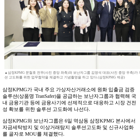
▲삼정KPMG 문철호 전무(사진 중앙 좌측)와 보난자그룹 김영석 대표(사진 중앙 우측)
션 고도화를 위한 업무협약을 체결하고 기념촬영을 하고 있다.(삼정KPMG 제공)
삼정KPMG가 국내 주요 가상자산거래소에 원화 입출금 검증
솔루션(상품명 TranSafer)을 공급하는 보난자그룹과 협력해 국
내 금융기관 등에 금융사기에 선제적으로 대응하고 시장 건전
성 확보를 위한 솔루션 고도화에 나선다.
삼정KPMG와 보난자그룹은 6일 역삼동 삼정KPMG 본사에서
자금세탁방지 및 이상거래탐지 솔루션고도화 및 신규사업화
를 골자로 MOU를 체결했다.