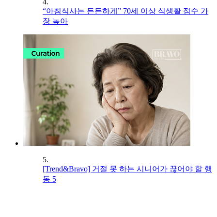
4.
“아침식사는 든든하게” 70세 이상 식생활 점수 가
장 높아
5.
[Trend&Bravo] 거절 못 하는 시니어가 끊어야 할 행
동 5