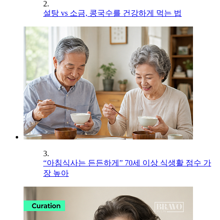
2.
설탕 vs 소금, 콩국수를 건강하게 먹는 법
3.
“아침식사는 든든하게” 70세 이상 식생활 점수 가
장 높아