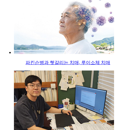
파킨슨병과 헷갈리는 치매, 루이소체 치매