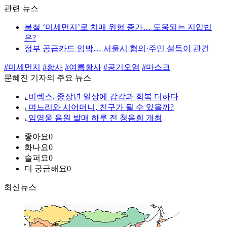
관련 뉴스
봄철 ‘미세먼지’로 치매 위험 증가… 도움되는 지압법
은?
정부 공급카드 임박… 서울시 협의·주민 설득이 관건
#미세먼지
#황사
#여름황사
#공기오염
#마스크
문혜진 기자의 주요 뉴스
⌞
비렉스, 중장년 일상에 감각과 회복 더하다
⌞
며느리와 시어머니, 친구가 될 수 있을까?
⌞
임영웅 음원 발매 하루 전 청음회 개최
좋아요
0
화나요
0
슬퍼요
0
더 궁금해요
0
최신뉴스