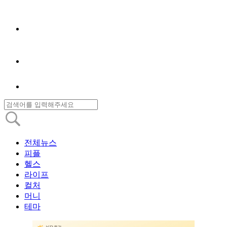
전체뉴스
피플
헬스
라이프
컬처
머니
테마