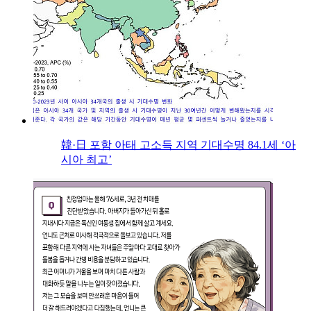
韓·日 포함 아태 고소득 지역 기대수명 84.1세 ‘아
시아 최고’