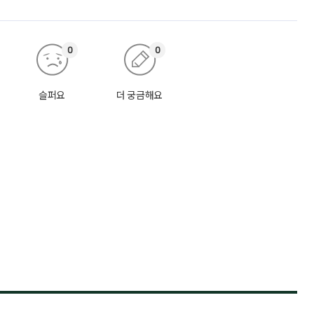
0
0
슬퍼요
더 궁금해요