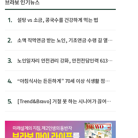
브라보 인기뉴스
1.
설탕 vs 소금, 콩국수를 건강하게 먹는 법
2.
소액 직역연금 받는 노인, 기초연금 수령 길 열린
다
3.
노인일자리 안전관리 강화, 안전전담인력 613명
첫 배치
4.
“아침식사는 든든하게” 70세 이상 식생활 점수
가장 높아
5.
[Trend&Bravo] 거절 못 하는 시니어가 끊어야
할 행동 5