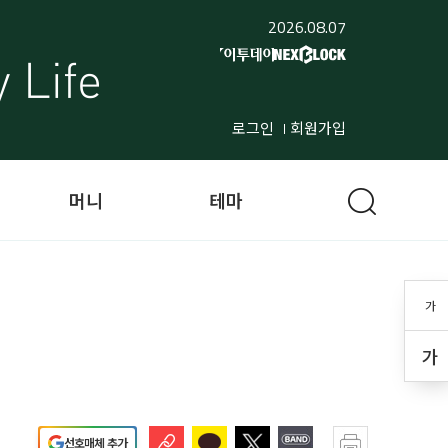
2026.08.07
로그인
회원가입
머니
테마
가
가
선호매체 추가