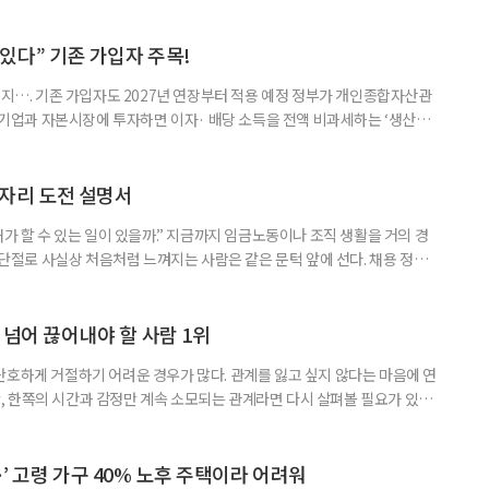
수 있다” 기존 가입자 주목!
폐지…. 기존 가입자도 2027년 연장부터 적용 예정 정부가 개인종합자산관
내 기업과 자본시장에 투자하면 이자· 배당 소득을 전액 비과세하는 ‘생산적
소득 이하 청년에게는 납입액의 10%를 소득공제 해주는 방안도 추진한다. 다만
 주목해야 한다. 그동안 사용하지 않고 쌓아둔 ISA 납입한도가 사라질 수 있
개편안이 국회 통과 후 그대로 시행된다면 법 시행 전 본
일자리 도전 설명서
내가 할 수 있는 일이 있을까.” 지금까지 임금노동이나 조직 생활을 거의 경
력 단절로 사실상 처음처럼 느껴지는 사람은 같은 문턱 앞에 선다. 채용 정보를
업무 지시, 동료 관계까지 낯설다. 이들에게 필요한 것은 ‘용기를 내라’는 말
밖에 섞여 있는 ‘첫 취업’, ‘경력 단절’ 생산인구가 줄어드는 상황에서 삶의
가 자원이다. 박경하 한국노인인력개발원 선임연구위
 넘어 끊어내야 할 사람 1위
단호하게 거절하기 어려운 경우가 많다. 관계를 잃고 싶지 않다는 마음에 연
 한쪽의 시간과 감정만 계속 소모되는 관계라면 다시 살펴볼 필요가 있다.
연락하거나, 만날 때마다 자신의 이야기만 늘어놓는 사람은 상대를 동등한
 창구로 대할 수 있다. 걱정을 가장해 자존감을 깎아내리고 도움을 당연하
바꾸는 행동도 건강한 관계와는 거리가 멀다. 믿고 털어놓은 개인사나 약점을
’ 고령 가구 40% 노후 주택이라 어려워