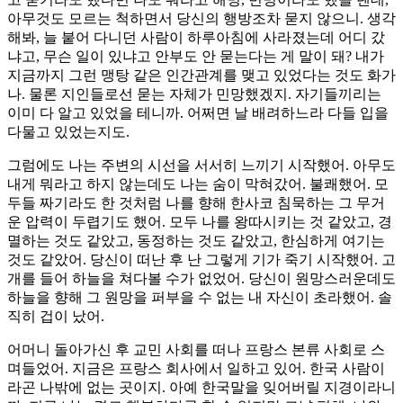
아무것도 모르는 척하면서 당신의 행방조차 묻지 않으니. 생각
해봐, 늘 붙어 다니던 사람이 하루아침에 사라졌는데 어디 갔
냐고, 무슨 일이 있냐고 안부도 안 묻는다는 게 말이 돼? 내가
지금까지 그런 맹탕 같은 인간관계를 맺고 있었다는 것도 화가
나. 물론 지인들로선 묻는 자체가 민망했겠지. 자기들끼리는
이미 다 알고 있었을 테니까. 어쩌면 날 배려하느라 다들 입을
다물고 있었는지도.
그럼에도 나는 주변의 시선을 서서히 느끼기 시작했어. 아무도
내게 뭐라고 하지 않는데도 나는 숨이 막혀갔어. 불쾌했어. 모
두들 짜기라도 한 것처럼 나를 향해 한사코 침묵하는 그 무거
운 압력이 두렵기도 했어. 모두 나를 왕따시키는 것 같았고, 경
멸하는 것도 같았고, 동정하는 것도 같았고, 한심하게 여기는
것도 같았어. 당신이 떠난 후 난 그렇게 기가 죽기 시작했어. 고
개를 들어 하늘을 쳐다볼 수가 없었어. 당신이 원망스러운데도
하늘을 향해 그 원망을 퍼부을 수 없는 내 자신이 초라했어. 솔
직히 겁이 났어.
어머니 돌아가신 후 교민 사회를 떠나 프랑스 본류 사회로 스
며들었어. 지금은 프랑스 회사에서 일하고 있어. 한국 사람이
라곤 나밖에 없는 곳이지. 아예 한국말을 잊어버릴 지경이라니