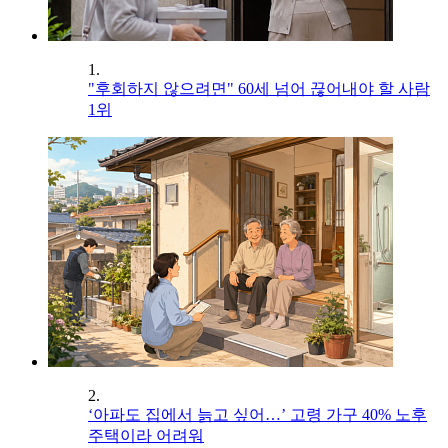
1.
"후회하지 않으려면" 60세 넘어 끊어내야 할 사람
1위
2.
‘아파도 집에서 늙고 싶어…’ 고령 가구 40% 노후
주택이라 어려워