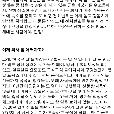
렇게는 못 했을 것 같은데. 내가 있는 곳을 어떻게든 수소문해
서, 전혀 생소한 곳임에도 내가 다니는 회사와 아주 가까운 장
소에 숙소를 정하고, 또 바뀐 전화번호는 어찌 알고 당돌하게
연락을 취해왔으니. 물론 당신도 내 전화번호를 누르기 전 적
잖이 긴장을 했겠지만…. 여하간 당신은 원하는 것은 반드시
해내는 사람이야. 인정!
이제 와서 뭘 어쩌자고?
그래, 한국은 잘 돌아갔는지? 벌써 두 달 전 일이네. 날 못 만났
다 해도 당신 성격에 시간을 헛되이, 멍하니 흘려보냈을 리는
없고, 알뜰살뜰 요모조모 구석구석 돌아다니며 구경했겠지. 옛
날 프랑스에서 맛있게 먹던 음식도 먹고, 아마도 한국 지인들
선물까지 꼼꼼히 챙겼을걸. 원래 사람들한테 인기가 많았으니
지난 10년간 대인관계는 또 얼마나 넓혔을지. 선물할 사람이
많을 테니 비싸지 않으면서도 요긴한 것을 찾기 위해 파리 기
념품 숍을 최소 두세 번은 둘러보았을 거야. 명단을 작성하여
체크해가며. 어떤 상황에서도 할 일을 놓치지 않는 당신이니
까. 20년 결혼 생활을 하면서 나는 당신의 그런 면을 따라갈 수
없었지. 난 원체 에너지가 부족하고 뒷심이 달리니까. 지금도