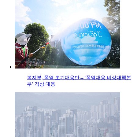
복지부, 폭염 초기대응반→‘폭염대응 비상대책본
부’ 격상 대응