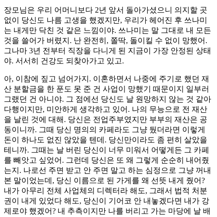
장모님은 우리 어머니보다 2년 앞서 돌아가셨으니 의지할 곳
없이 당신도 나름 고생을 했겠지만, 우리가 헤어진 후 쓰나미
는 내게만 닥친 것 같은 느낌이야. 쓰나미는 말 그대로 내 모든
것을 쓸어가 버렸지. 난 완전히, 쫄딱, 돌이킬 수 없이 망했어.
그나마 3년 전부터 직장을 다니게 된 지금이 가장 안정된 상태
야. 서서히 건강도 되찾아가고 있고.
아, 이참에 짚고 넘어가지. 이혼하면서 나중에 주기로 했던 재
산 분할금을 한 푼도 못 준 건 사업이 망했기 때문이지 일부러
그랬던 건 아니야. 그 점에선 당신도 날 원망하지 않는 것 같아
다행이지만, 미안하게 생각하고 있어. 나의 무능으로 전 재산
을 날린 것에 대해. 당신은 전업주부였지만 부부의 재산은 공
동이니까. 그때 당신 명의의 카페라도 그냥 뒀더라면 이렇게
돈이 하나도 없진 않았을 텐데. 당신만이라도 좀 편히 살았을
테니까. 그때는 날 버린 당신이 너무 미워서 어떻게든 그 카페
를 빼앗고 싶었어. 그런데 당신은 또 왜 그렇게 순순히 내어줬
는지. 나로선 주면 받고 안 주면 말고 하는 심정으로 그냥 꺼내
본 말이었는데, 당신 이름으로 된 가게를 왜 선뜻 내게 줬어?
내가 아무리 전체 사업체의 디렉터라 해도, 그래서 법적 처분
권이 내게 있었다 해도, 당신이 기어코 안 내놓겠다면 내가 강
제로야 했겠어? 내 추측이지만 나를 버리고 가는 마당에 날 배