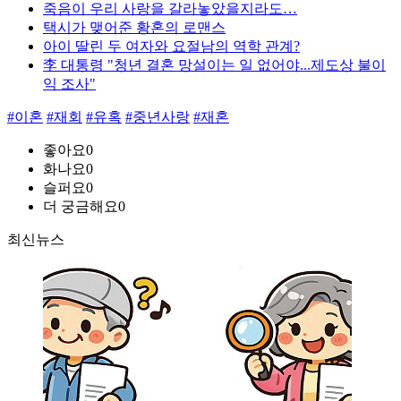
죽음이 우리 사랑을 갈라놓았을지라도…
택시가 맺어준 황혼의 로맨스
아이 딸린 두 여자와 요절남의 역학 관계?
李 대통령 "청년 결혼 망설이는 일 없어야...제도상 불이
익 조사"
#이혼
#재회
#유혹
#중년사랑
#재혼
좋아요
0
화나요
0
슬퍼요
0
더 궁금해요
0
최신뉴스