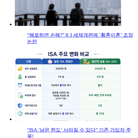
“해로하면 손해?” 8·3 세제개편에 ‘황혼이혼’ 조장
논란
“ISA ‘남은 한도’ 사라질 수 있다” 기존 가입자 주
목!