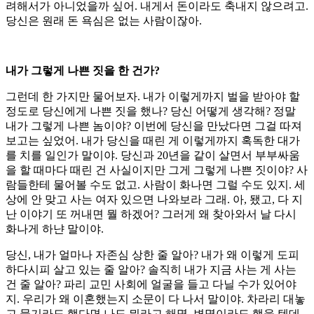
려해서가 아니었을까 싶어. 내게서 돈이라도 축내지 않으려고.
당신은 원래 돈 욕심은 없는 사람이잖아.
내가 그렇게 나쁜 짓을 한 건가?
그런데 한 가지만 물어보자. 내가 이렇게까지 벌을 받아야 할
정도로 당신에게 나쁜 짓을 했나? 당신 어떻게 생각해? 정말
내가 그렇게 나쁜 놈이야? 이번에 당신을 만났다면 그걸 따져
보고는 싶었어. 내가 당신을 때린 게 이렇게까지 혹독한 대가
를 치를 일인가 말이야. 당신과 20년을 같이 살면서 부부싸움
을 할 때마다 때린 건 사실이지만 그게 그렇게 나쁜 짓이야? 사
람들한테 물어볼 수도 없고. 사람이 화나면 그럴 수도 있지. 세
상에 안 맞고 사는 여자 있으면 나와보라 그래. 아, 됐고, 다 지
난 이야기 또 꺼내면 뭘 하겠어? 그러게 왜 찾아와서 날 다시
화나게 하냔 말이야.
당신, 내가 얼마나 자존심 상한 줄 알아? 내가 왜 이렇게 도피
하다시피 살고 있는 줄 알아? 솔직히 내가 지금 사는 게 사는
건 줄 알아? 파리 교민 사회에 얼굴을 들고 다닐 수가 있어야
지. 우리가 왜 이혼했는지 소문이 다 나서 말이야. 차라리 대놓
고 묻기라도 했다면 나도 뭐라고 해명, 변명이라도 했을 텐데,