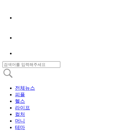
전체뉴스
피플
헬스
라이프
컬처
머니
테마