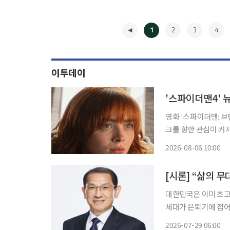
1
2
3
4
이투데이
'스파이더맨4' 
영화 '스파이더맨: 브
크를 향한 관심이 커지고 있다. 5일(현지시간) 미국 연예매체 더
(Deadline) 등
2026-08-06 10:00
니라 영화의 이야기를
◀
[시론] “삶의 
대한민국은 이미 초고령
세대가 은퇴기에 접어
만 이제는 더 근본적
2026-07-29 06:00