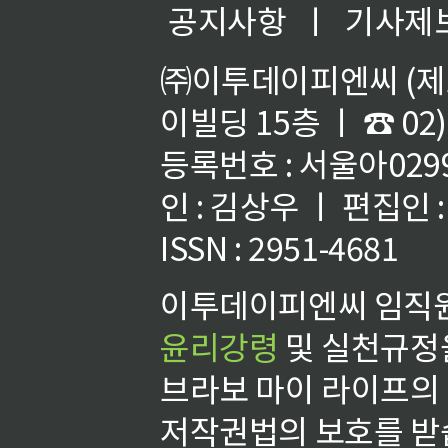
공지사항
ㅣ
기사제
㈜이투데이피엔씨 (제호
이빌딩 15층 ㅣ ☎ 02)
등록번호 : 서울아02992
인 : 김상우 ㅣ 편집인
ISSN : 2951-4681
이투데이피엔씨 임직원
윤리강령
및 실천규정을
브라보 마이 라이프의
저작권법의 보호를 받