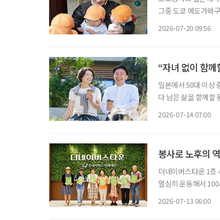
그중 도쿄 에도가와구
례로 주목받는다. 고토엔은 고령자 돌봄 공간과 어린이집, 장애인 지원 시설이 한 공간에 공존
2026-07-20 09:56
“자녀 없이 함께할
일본에서 50대 이상
다 남은 삶을 함께할
동)'이 새로운 사회 현상으로 자리 
2026-07-14 07:00
혼미래연구소'가 202
봉사로 노후의 
더네이버스타운 1층 세
열심히 운동해서 100
다.” “여름처럼 활짝 웃는 인생 시작입니다, 오늘이.” 누군가에게 선물처럼 건넬 인사이자, 한
2026-07-13 06:00