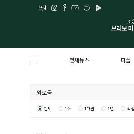
전체뉴스
피플
전체
1주
1개월
1년
직