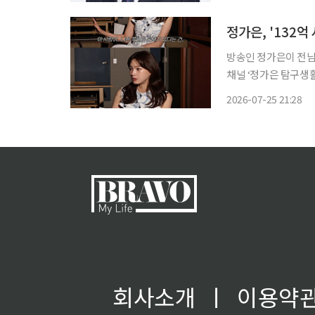
의 자산으로 활용할 것
정가은, '132억
방송인 정가은이 전남편의 사기 행각
채널 ‘정가은 탐구생활
했다. 영상에서 정가은은 “결혼은 하고 싶을 때 하는 게 아니라 이 사람이라면 해도 되겠다 싶
2026-07-25 21:28
을 때 하는 거다”라며
회사소개
ㅣ
이용약