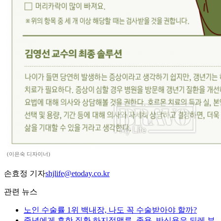
(이은숙 디자이너)
손효정 기자
shjlife@etoday.co.kr
관련 뉴스
노인 수술률 1위 백내장, 나도 꼭 수술받아야 할까?
중년에게 흔한 질환 하지정맥류, 족욕, 반신욕은 되레 부