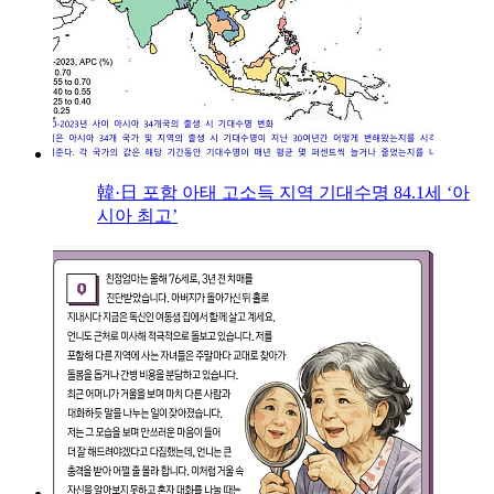
韓·日 포함 아태 고소득 지역 기대수명 84.1세 ‘아
시아 최고’