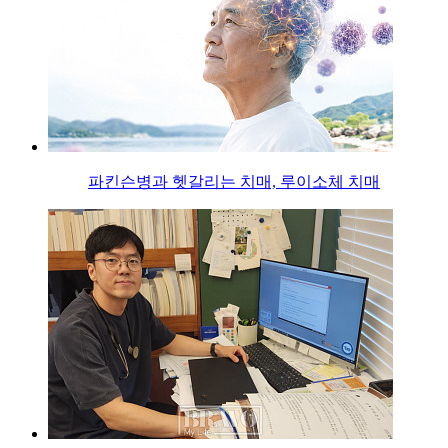
파킨슨병과 헷갈리는 치매, 루이소체 치매