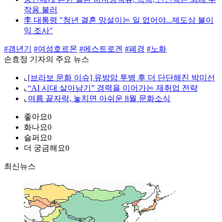
작용 불러
李 대통령 "청년 결혼 망설이는 일 없어야...제도상 불이
익 조사"
#갱년기
#여성호르몬
#에스트로겐
#폐경
#노화
손효정 기자의 주요 뉴스
⌞
[브라보 문화 이슈] 유방암 투병 후 더 단단해진 박미선
⌞
“AI 시대 살아남기” 경력을 이어가는 재취업 전략
⌞
여름 끝자락, 놓치면 아쉬운 8월 문화소식
좋아요
0
화나요
0
슬퍼요
0
더 궁금해요
0
최신뉴스