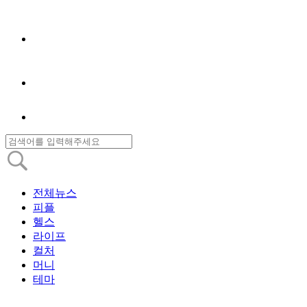
전체뉴스
피플
헬스
라이프
컬처
머니
테마