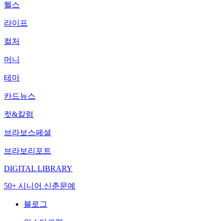
헬스
라이프
컬처
머니
테마
카드뉴스
컷&칼럼
브라보스페셜
브라보리포트
DIGITAL LIBRARY
50+ 시니어 신춘문예
블로그