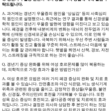
탁드립니다.
A. 과거에는 갱년기 우울증의 원인을 ‘상실감’ 등의 사회심리
적 원인으로 설명했으나, 최근에는 연구 결과를 통해 신경생물
학적 원인이 갱년기 우울증 발현에 영향을 미친다고 보고 있습
니다. 폐경을 전후해 내분비계의 변화는 대뇌의 전두엽과 기저
핵에 산재된 신경세포군을 손상시킬 수 있으며, 이로 인해 우
울 증상이 발생합니다. 극복하기 위해서는 우선 주변 사람들과
여가 활동 및 친교 활동을 꾸준히 하며, 스트레스나 마음에 쌓
이는 화를 잘 관리해야 합니다. 햇볕을 쬐면서 산책, 경보, 자전
거, 스트레칭을 규칙적으로 하는 것이 좋습니다.
Q. 갱년기 증상 완화를 위해 여성 호르몬제를 많이 복용하는
데, 의학적으로 가장 효과가 좋은 방법인가요?
A. 여성 호르몬 요법은 여러 가지 폐경 증상의 완화 및 치료 효
과를 볼 수 있습니다. 안면홍조와 야간 식은땀, 비뇨 생식기계
위축과 관련된 증상을 줄이고, 감정적인 증상들(우울증, 불면
증, 신경질, 주의산만)의 호전을 기대해볼 수 있습니다. 또한
성욕 감소 증상이 호전되고, 골다공증 예방 및 치료에도 효과
적입니다. 그러나 결정은 의사와 상담한 후 본인이 하는 것입
니다. 다른 모든 치료와 마찬가지로 이 치료가 필요하지 않은