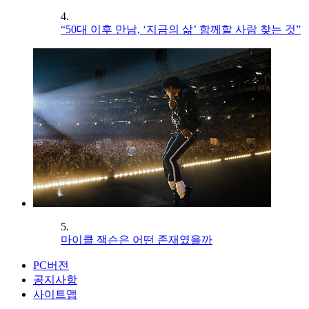
4.
“50대 이후 만남, ‘지금의 삶’ 함께할 사람 찾는 것”
5.
마이클 잭슨은 어떤 존재였을까
PC버전
공지사항
사이트맵