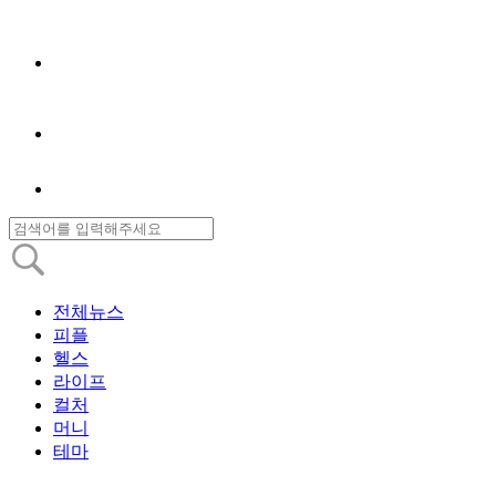
전체뉴스
피플
헬스
라이프
컬처
머니
테마