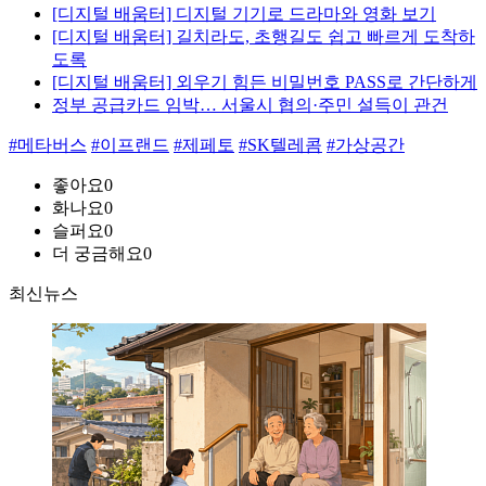
[디지털 배움터] 디지털 기기로 드라마와 영화 보기
[디지털 배움터] 길치라도, 초행길도 쉽고 빠르게 도착하
도록
[디지털 배움터] 외우기 힘든 비밀번호 PASS로 간단하게
정부 공급카드 임박… 서울시 협의·주민 설득이 관건
#메타버스
#이프랜드
#제페토
#SK텔레콤
#가상공간
좋아요
0
화나요
0
슬퍼요
0
더 궁금해요
0
최신뉴스