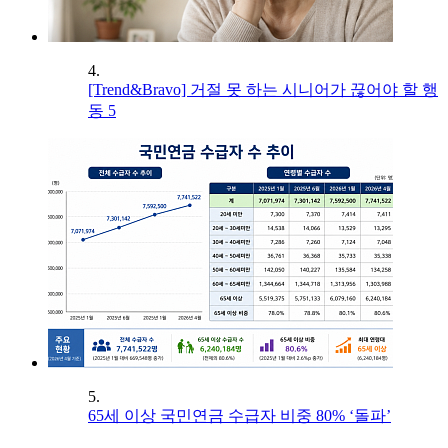
4.
[Trend&Bravo] 거절 못 하는 시니어가 끊어야 할 행
동 5
5.
65세 이상 국민연금 수급자 비중 80% ‘돌파’