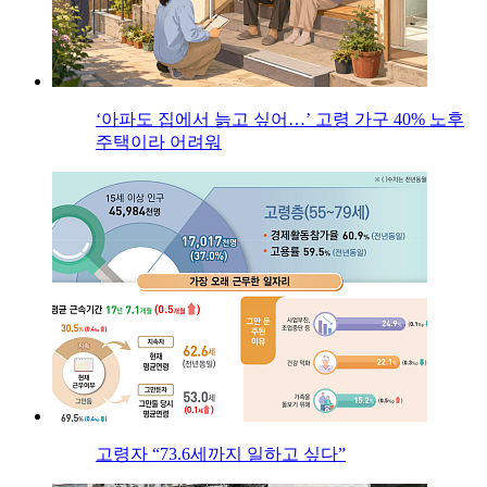
‘아파도 집에서 늙고 싶어…’ 고령 가구 40% 노후
주택이라 어려워
고령자 “73.6세까지 일하고 싶다”