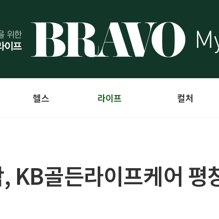
헬스
라이프
컬처
작, KB골든라이프케어 