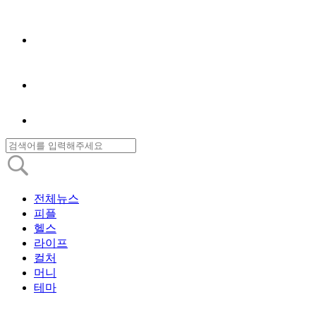
전체뉴스
피플
헬스
라이프
컬처
머니
테마