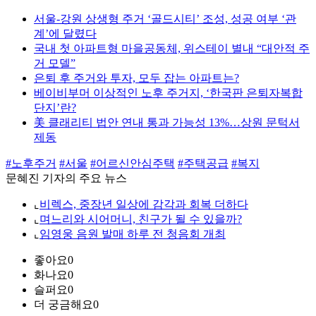
서울-강원 상생형 주거 ‘골드시티’ 조성, 성공 여부 ‘관
계’에 달렸다
국내 첫 아파트형 마을공동체, 위스테이 별내 “대안적 주
거 모델”
은퇴 후 주거와 투자, 모두 잡는 아파트는?
베이비부머 이상적인 노후 주거지, ‘한국판 은퇴자복합
단지’란?
美 클래리티 법안 연내 통과 가능성 13%…상원 문턱서
제동
#노후주거
#서울
#어르신안심주택
#주택공급
#복지
문혜진 기자의 주요 뉴스
⌞
비렉스, 중장년 일상에 감각과 회복 더하다
⌞
며느리와 시어머니, 친구가 될 수 있을까?
⌞
임영웅 음원 발매 하루 전 청음회 개최
좋아요
0
화나요
0
슬퍼요
0
더 궁금해요
0