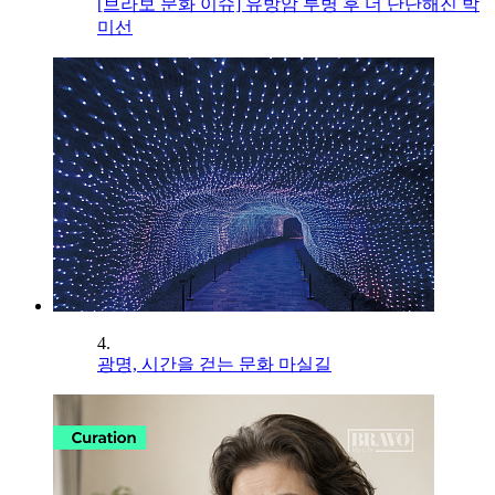
[브라보 문화 이슈] 유방암 투병 후 더 단단해진 박
미선
4.
광명, 시간을 걷는 문화 마실길