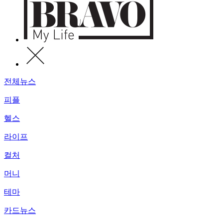
전체뉴스
피플
헬스
라이프
컬처
머니
테마
카드뉴스