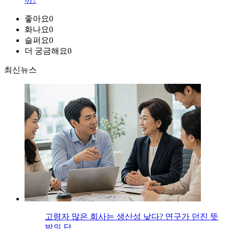
좋아요
0
화나요
0
슬퍼요
0
더 궁금해요
0
최신뉴스
고령자 많은 회사는 생산성 낮다? 연구가 던진 뜻
밖의 답