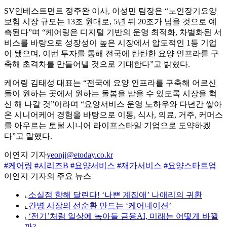
SV인베스트먼트 정주완 이사, 이성민 팀장은 “노인장기요양
보험 시장 규모는 13조 원대로, 5년 뒤 20조가 넘을 것으로 예
측된다”며 “케어링은 디지털 기반의 운영 최적화, 차별화된 서
비스를 바탕으로 성장성이 높은 시장에서 압도적인 1등 기업
이 됐으며, 이번 투자를 통해 전국에 탄탄한 요양 인프라를 구
축해 초격차를 만들어낼 것으로 기대한다”고 밝혔다.
케어링 김태성 대표는 “전국에 요양 인프라를 구축해 어르신
들이 원하는 곳에서 원하는 돌봄을 받을 수 있도록 시장을 혁
신 해 나갈 것”이라며 “요양서비스 운영 노하우와 다년간 쌓아
온 시니어케어 경험을 바탕으로 이동, 식사, 의료, 거주, 커머스
를 아우르는 토털 시니어 라이프스타일 기업으로 도약하겠
다”고 말했다.
이연지 기자
yeonji@etoday.co.kr
#케어링
#시리즈B
#요양서비스
#재가서비스
#요양스타트업
이연지 기자의 주요 뉴스
⌞
소실점 향해 달린다! ‘나쁜 계집애’ 나애리의 귀환
⌞
간병 시장의 선순환 만드는 ‘케어네이션’
⌞
‘전기’처럼 일상에 녹아들 금융AI, 미래는 어떻게 바뀔
까?