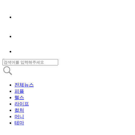
전체뉴스
피플
헬스
라이프
컬처
머니
테마