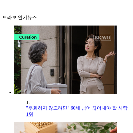
브라보 인기뉴스
1.
"후회하지 않으려면" 60세 넘어 끊어내야 할 사람
1위