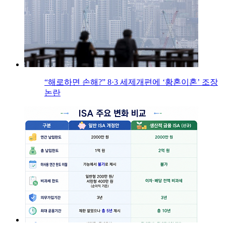
“해로하면 손해?” 8·3 세제개편에 ‘황혼이혼’ 조장
논란