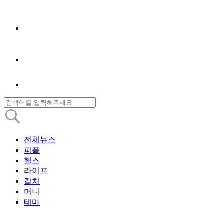
전체뉴스
피플
헬스
라이프
컬처
머니
테마