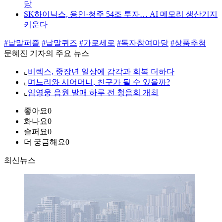
당
SK하이닉스, 용인·청주 54조 투자… AI 메모리 생산기지
키운다
#낱말퍼즐
#낱말퀴즈
#가로세로
#독자참여마당
#상품추첨
문혜진 기자의 주요 뉴스
⌞
비렉스, 중장년 일상에 감각과 회복 더하다
⌞
며느리와 시어머니, 친구가 될 수 있을까?
⌞
임영웅 음원 발매 하루 전 청음회 개최
좋아요
0
화나요
0
슬퍼요
0
더 궁금해요
0
최신뉴스