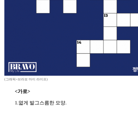
(그래픽=브라보 마이 라이프)
<가로>
1.엷게 발그스름한 모양.