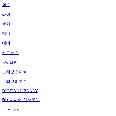
헬스
라이프
컬처
머니
테마
카드뉴스
컷&칼럼
브라보스페셜
브라보리포트
DIGITAL LIBRARY
50+ 시니어 신춘문예
블로그