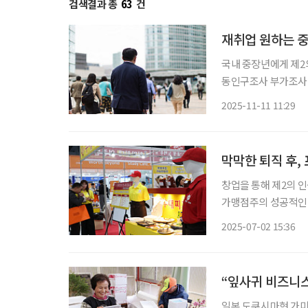
검색결과 총
63
건
재취업 원하는 중
국내 중장년에게 제2의
동인구조사 부가조사’
타났다. 한창 일할 나
2025-11-11 11:29
지금, 중장년이 새로
막막한 퇴직 후,
창업을 통해 제2의 
가맹점주의 성공적인 안착을 위한 
업 등록현황’에 따르
2025-07-02 15:36
것으
“잎사귀 비즈니
일본 도쿠시마현 가미