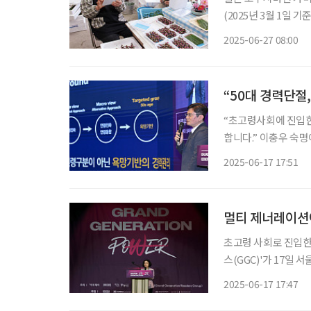
(2025년 3월 1일 
가 가장 심각한 지역으
2025-06-27 08:00
그 중심에는 ‘잎사귀
“50대 경력단절
“초고령사회에 진입한
합니다.” 이충우 숙명여대 실버비즈니스학과 교수는 17일 서울 중구 앰배서더 서울 풀만 그랜
드볼룸에서 열린 ‘2
2025-06-17 17:51
중심의 수동적 접근이
멀티 제너레이션
초고령 사회로 진입한
스(GGC)'가 17일
콘퍼런스는 '새로운 
2025-06-17 17:47
이 모여 세대 융합과