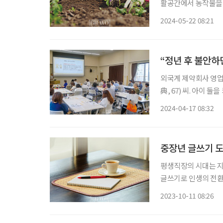
활공간에서 농작물을 
꾸기, 주말농장 운영 
2024-05-22 08:21
“정년 후 불안하
외국계 제약회사 영업
典, 67) 씨. 아이
출퇴근하면서 힘든 나
2024-04-17 08:32
연결하는 헤드헌터를 
중장년 글쓰기 도
평생직장의 시대는 지
글쓰기로 인생의 전환기
단숨에 시작하기란 쉽
2023-10-11 08:26
시작해야 할지 걱정하