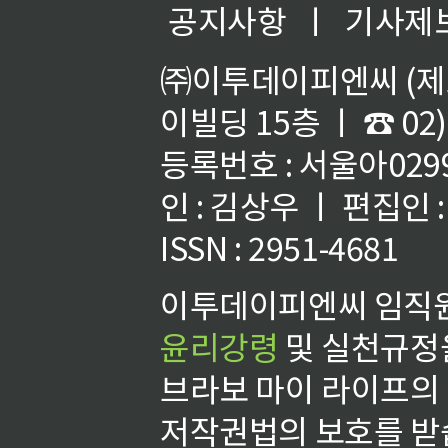
공지사항
ㅣ
기사제
㈜이투데이피엔씨 (제호
이빌딩 15층 ㅣ ☎ 02)
등록번호 : 서울아02992
인 : 김상우 ㅣ 편집인
ISSN : 2951-4681
이투데이피엔씨 임직원
윤리강령
및 실천규정을
브라보 마이 라이프의
저작권법의 보호를 받