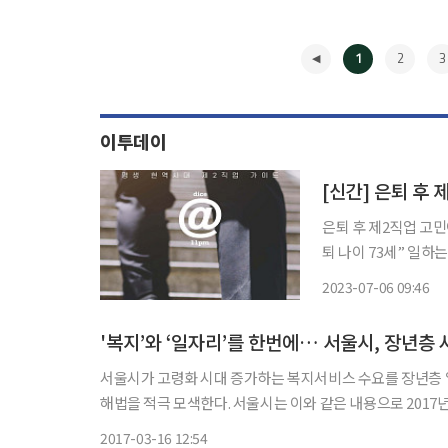
1
2
3
이투데이
[신간] 은퇴 후
은퇴 후 제2직업 고민
퇴 나이 73세” 일
다. 수명은 갈수록 
2023-07-06 09:46
다. 신간 ‘라이프타임
◀
'복지’와 ‘일자리’를 한번에… 서울시, 장년층 
서울시가 고령화 시대 증가하는 복지서비스 수요를 장년층 
해법을 적극 모색한다. 서울시는 이와 같은 내용으로 2017년 50+세대(만50세~67세)에게 사회공헌 일자리 2000개를 지원할 계획
2017-03-16 12:54