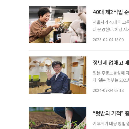
40대 제2직업 준
서울시가 40대의 고용
대 운영한다. 해당 
이다. ‘40대 직업캠프’는 40대 서울 시민이 새로운 직업을 찾고, 유망산업·기술 분야로 전환
2025-02-04 18:00
할 수 있도록 돕는 직
정년제 없애고 매
일본 후생노동성에 따르면
다. 일본 정부는 2021년 65세까지 고용 확보를 의무화하고, 65세 이상 직원도 원한다
까지 취업 기회를 확
2024-07-24 08:18
우는 가운데, 정년제를
“텃밭의 기적” 
기후위기 대응 방법 