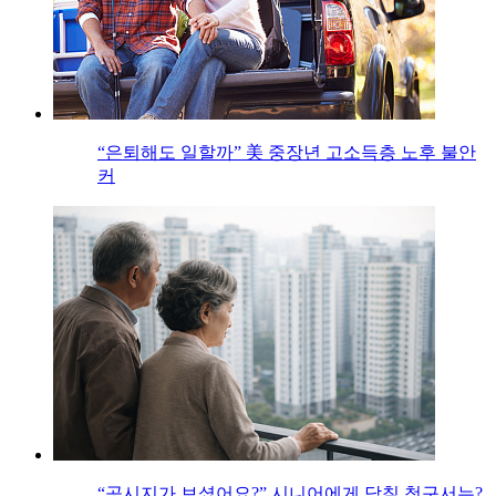
“은퇴해도 일할까” 美 중장년 고소득층 노후 불안
커
“공시지가 보셨어요?” 시니어에게 닥칠 청구서는?