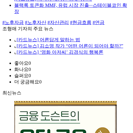
블랙록 토큰화 MMF, 유럽 시장 진출∙∙∙스테이블코인 확
장
#노후자금
#노후자산
#자산관리
#현금흐름
#연금
조형애 기자의 주요 뉴스
⌞
[카드뉴스] 어른답게 말하는 법
⌞
[카드뉴스] 김소영 작가 “어떤 어른이 되어야 할까?”
⌞
[카드뉴스] ‘영화 아저씨’ 김경식의 행복론
좋아요
0
화나요
0
슬퍼요
0
더 궁금해요
0
최신뉴스