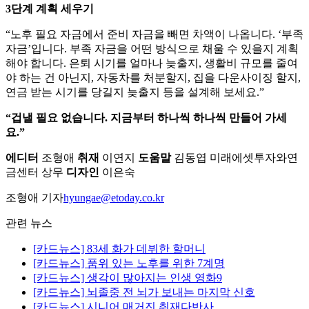
3단계 계획 세우기
“노후 필요 자금에서 준비 자금을 빼면 차액이 나옵니다. ‘부족
자금’입니다. 부족 자금을 어떤 방식으로 채울 수 있을지 계획
해야 합니다. 은퇴 시기를 얼마나 늦출지, 생활비 규모를 줄여
야 하는 건 아닌지, 자동차를 처분할지, 집을 다운사이징 할지,
연금 받는 시기를 당길지 늦출지 등을 설계해 보세요.”
“겁낼 필요 없습니다. 지금부터 하나씩 하나씩 만들어 가세
요.”
에디터
조형애
취재
이연지
도움말
김동엽 미래에셋투자와연
금센터 상무
디자인
이은숙
조형애 기자
hyungae@etoday.co.kr
관련 뉴스
[카드뉴스] 83세 화가 데뷔한 할머니
[카드뉴스] 품위 있는 노후를 위한 7계명
[카드뉴스] 생각이 많아지는 인생 영화9
[카드뉴스] 뇌졸중 전 뇌가 보내는 마지막 신호
[카드뉴스] 시니어 매거진 취재다반사