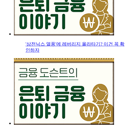
'삼전닉스 열풍'에 레버리지 올라타기? 이건 꼭 확
인하자