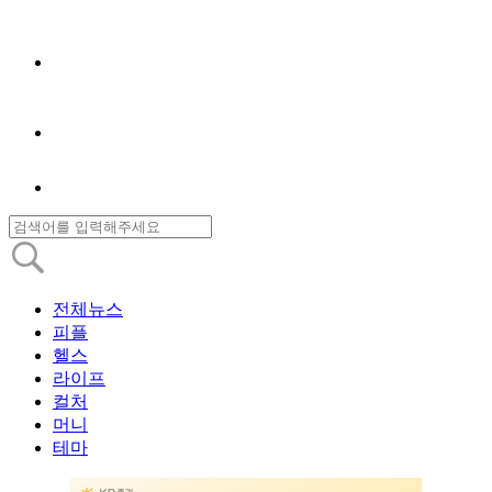
전체뉴스
피플
헬스
라이프
컬처
머니
테마