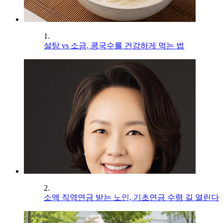
1.
설탕 vs 소금, 콩국수를 건강하게 먹는 법
2.
소액 직역연금 받는 노인, 기초연금 수령 길 열린다