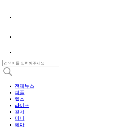
전체뉴스
피플
헬스
라이프
컬처
머니
테마