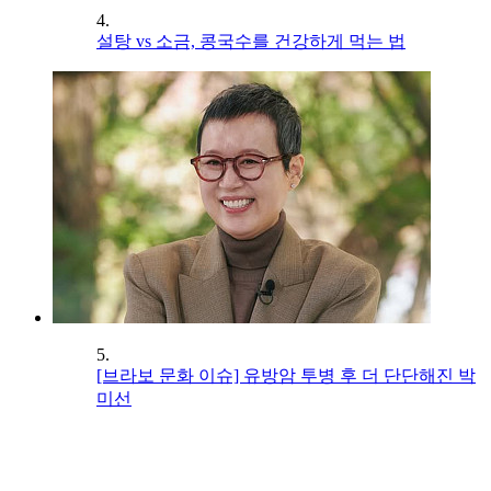
4.
설탕 vs 소금, 콩국수를 건강하게 먹는 법
5.
[브라보 문화 이슈] 유방암 투병 후 더 단단해진 박
미선