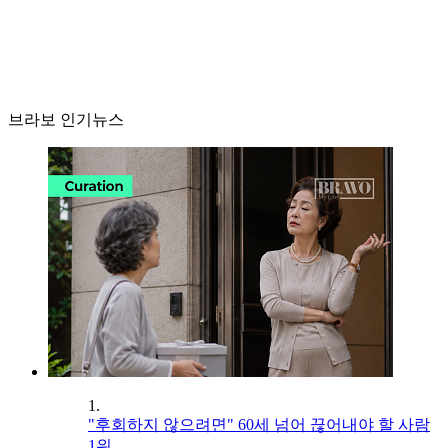
브라보 인기뉴스
1.
"후회하지 않으려면" 60세 넘어 끊어내야 할 사람
1위