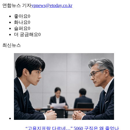
연합뉴스 기자
ypnews@etoday.co.kr
좋아요
0
화나요
0
슬퍼요
0
더 궁금해요
0
최신뉴스
“고용지표랑 다르네…” 5060 구직은 왜 줄었나