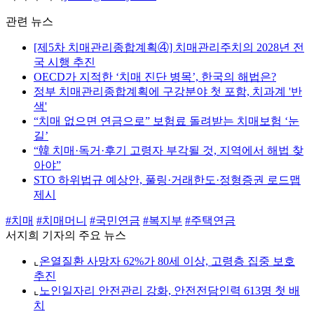
관련 뉴스
[제5차 치매관리종합계획④] 치매관리주치의 2028년 전
국 시행 추진
OECD가 지적한 ‘치매 진단 병목’, 한국의 해법은?
정부 치매관리종합계획에 구강분야 첫 포함, 치과계 '반
색'
“치매 없으면 연금으로” 보험료 돌려받는 치매보험 ‘눈
길’
“韓 치매·독거·후기 고령자 부각될 것, 지역에서 해법 찾
아야”
STO 하위법규 예상안, 풀링·거래한도·정형증권 로드맵
제시
#치매
#치매머니
#국민연금
#복지부
#주택연금
서지희 기자의 주요 뉴스
⌞
온열질환 사망자 62%가 80세 이상, 고령층 집중 보호
추진
⌞
노인일자리 안전관리 강화, 안전전담인력 613명 첫 배
치