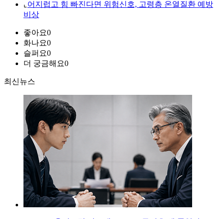
⌞
어지럽고 힘 빠진다면 위험신호, 고령층 온열질환 예방
비상
좋아요
0
화나요
0
슬퍼요
0
더 궁금해요
0
최신뉴스