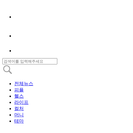
전체뉴스
피플
헬스
라이프
컬처
머니
테마