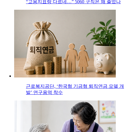
“고용지표랑 다르네…” 5060 구직은 왜 줄었나
근로복지공단, ‘한국형 기금형 퇴직연금 모델 개
발’ 연구용역 착수