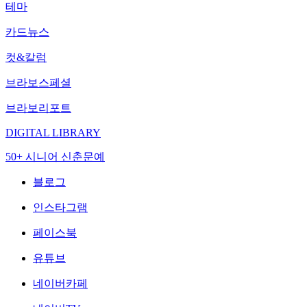
테마
카드뉴스
컷&칼럼
브라보스페셜
브라보리포트
DIGITAL LIBRARY
50+ 시니어 신춘문예
블로그
인스타그램
페이스북
유튜브
네이버카페