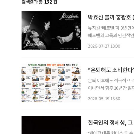
검색결과 총
132
건
박효신 볼까 홍광호 볼
뮤지컬 ‘베토벤’이 3년 
베토벤의 고독과 인간적인
배우 박효신과 홍광호가 타이틀롤을 맡아 화
2026-07-27 18:00
“은퇴해도 소비한다
은퇴 이후에도 적극적으로 
어나면서 향후 10년간 일
문화, 여행, 뷰티 등 여
2026-05-19 13:30
전망된다. 한국고용
한국인의 정체성, 그
‘케이팝 데몬 헌터스’의 수