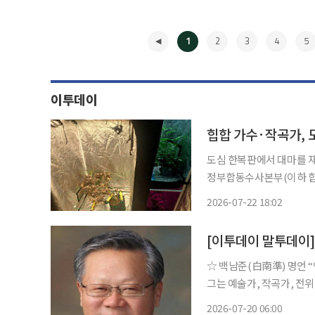
1
2
3
4
5
이투데이
힙합 가수·작곡가, 
도심 한복판에서 대마를 재배해 
정부합동수사본부(이하 합수
명을 마약류 관리에 관한 법
2026-07-22 18:02
수본은 서울세관이 분석한 
◀
[이투데이 말투데이
☆ 백남준(白南準) 명언 “인생에는 되감기 버튼이 없다.” 한국 태생의 ‘비디오 아트 창시자’인
그는 예술가, 작곡가, 전위
울에 주로 거주하며 여러 
2026-07-20 06:00