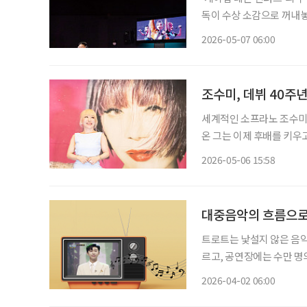
독이 수상 소감으로 꺼내놓
한 울림을 줬다. 이 말은 
2026-05-07 06:00
관점을 제시
조수미, 데뷔 40주년
세계적인 소프라노 조수미가
온 그는 이제 후배를 키우고 음
대 데뷔 40주년 기념 기
2026-05-06 15:58
서 열렸다. 조수미
대중음악의 흐름으로
트로트는 낯설지 않은 음
르고, 공연장에는 수만 명
음악이 됐다. 한국 대중음
2026-04-02 06:00
그리고 현대 대중음악까지 