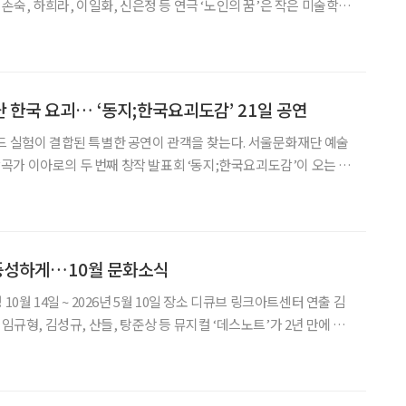
 영정사진을 직접 그리고 싶다며 찾아온 힙한 할머니 춘애를 만나
뿐만 아니라 전 세대를
 한국 요괴… ‘동지;한국요괴도감’ 21일 공연
드 실험이 결합된 특별한 공연이 관객을 찾는다. 서울문화재단 예술
가 이아로의 두 번째 창작 발표회 ‘동지;한국요괴도감’이 오는 21
돈화문국악당에서 열린다. 공연은 전석 무료로 진행되며, 티켓은 선착
괴도감’은 2020년 초연된 ‘동지;귀신들의 잔칫날’의
 풍성하게…10월 문화소식
 일본 만화를 각색한 이 작품은 사신의 노트 ‘데스노트’를 손에 넣은
 천재 고교생