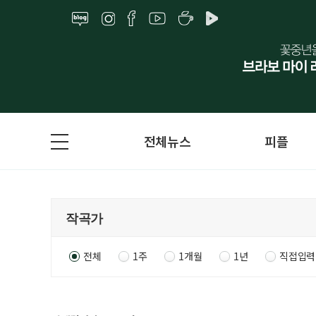
전체뉴스
피플
전체
1주
1개월
1년
직접입력