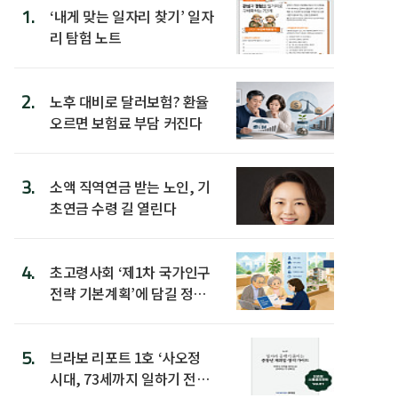
1.
‘내게 맞는 일자리 찾기’ 일자
리 탐험 노트
2.
노후 대비로 달러보험? 환율
오르면 보험료 부담 커진다
3.
소액 직역연금 받는 노인, 기
초연금 수령 길 열린다
4.
초고령사회 ‘제1차 국가인구
전략 기본계획’에 담길 정책
은
5.
브라보 리포트 1호 ‘사오정
시대, 73세까지 일하기 전략’