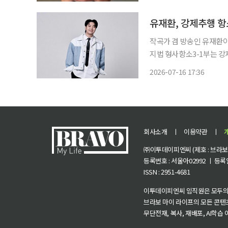
의 범주를 발전시켰다는 평
유재환, 강제추행 항
작곡가 겸 방송인 유재환이 강
지법 형사항소3-1부는 강
선고했다. 앞서 유재환은 지난 2023년 6월 작곡비를 받지 않고 곡을 만들어 주겠다며 만난 피
2026-07-16 17:36
회사소개
ㅣ
이용약관
ㅣ
㈜이투데이피엔씨 (제호 : 브라보 마
등록번호 : 서울아02992 ㅣ 등록일자
ISSN : 2951-4681
이투데이피엔씨 임직원은 모두의
브라보 마이 라이프의 모든 콘텐
무단전재, 복사, 재배포, AI학습