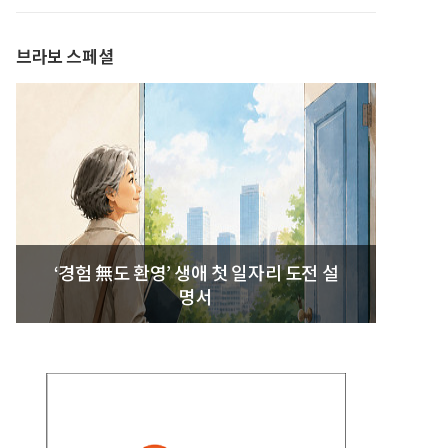
발간
브라보 스페셜
‘경험 無도 환영’ 생애 첫 일자리 도전 설
명서