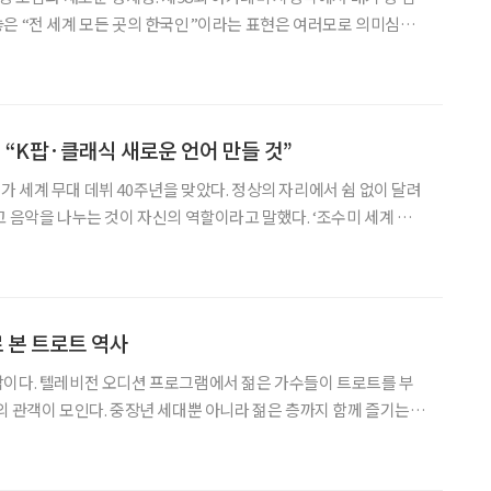
은 “전 세계 모든 곳의 한국인”이라는 표현은 여러모로 의미심장
현재 K-컬처의 영역 안에서 맹활약하는 전 세계 한국인에 관한 새로운
한다. ‘케이팝 데몬 헌터스’ 수상 소감에 담긴 의미들
 “K팝·클래식 새로운 언어 만들 것”
 세계 무대 데뷔 40주년을 맞았다. 정상의 자리에서 쉼 없이 달려
악을 나누는 것이 자신의 역할이라고 말했다. ‘조수미 세계 무
자간담회’가 6일 서울 강남구 그랜드 인터컨티넨탈 서울 파르나스에
는 1986년 이탈리아 트리에스테 베르디극장에서 오
 본 트로트 역사
악이다. 텔레비전 오디션 프로그램에서 젊은 가수들이 트로트를 부
의 관객이 모인다. 중장년 세대뿐 아니라 젊은 층까지 함께 즐기는
악의 긴 역사와 흐름을 따라 올라가면 전통 민요에서 근대 유행가,
이어지는 길 위에 트로트가 자리하고 있음을 확인할 수 있다.