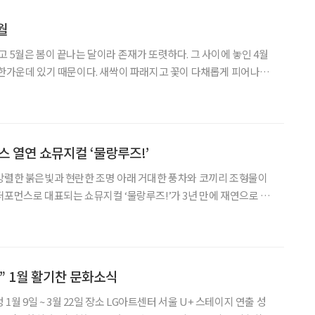
월
고 5월은 봄이 끝나는 달이라 존재가 또렷하다. 그 사이에 놓인 4월
 한가운데 있기 때문이다. 새싹이 파래지고 꽃이 다채롭게 피어나는
한 날씨가 이어져 특별히 의식하지 않고 지나가기 쉽다. 1970년대
에게 4월은 두 갈래의 기억으로 남아 있다
 열연 쇼뮤지컬 ‘물랑루즈!’
강렬한 붉은빛과 현란한 조명 아래 거대한 풍차와 코끼리 조형물이
퍼포먼스로 대표되는 쇼뮤지컬 ‘물랑루즈!’가 3년 만에 재연으로 관
아 등 최정상급 배우들의 참여로 개막 전부터 열기를 더했다. ◇공
22일까지 장소 블루스퀘어 신한카드홀 연출 알렉스
” 1월 활기찬 문화소식