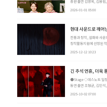
종완 출연 김영옥, 김용림, 손숙, 하희라, 이일화, 신은정 등 연극 ‘노인의 꿈’은 작은 미술학원
을 운영하는 봄희가 자신의
2026-01-01 05:00
며 시작한다. 작품은 노년
현대 사운드로 깨어난
전통과 창작, 설화와 사운
창작활동지원에 선정된 작곡
일(일) 오후 6시, 서울
2025-12-12 10:23
순 배포된다. ‘동지;한국요
긴 추석 연휴, 더욱
●Stage ◇데스노트 일정 10월 14일 ~ 2026년 5월 10일 장소 디큐브 링크아트센터 연출 김
동연 출연 조형균, 김민석, 임규형, 김성규, 산들, 탕준상 등 뮤지컬 ‘데스노트’가 2년 만에 다
시 관객을 만난다. 동명의
2025-10-02 07:00
후 사회의 악을 처단하려는