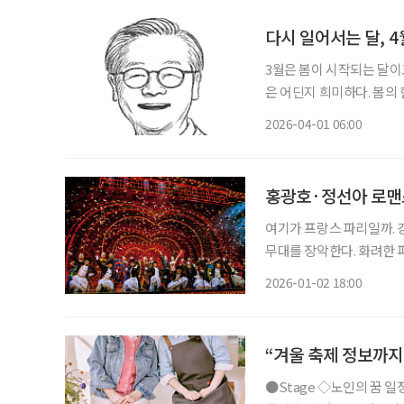
다시 일어서는 달, 4
3월은 봄이 시작되는 달이
은 어딘지 희미하다. 봄의
계절이지만, 선선하고 따스
2026-04-01 06:00
학교에 다닌 나이 든 이들
홍광호·정선아 로맨스
여기가 프랑스 파리일까. 
무대를 장악한다. 화려한 
객과 만난다. 홍광호, 정선
2026-01-02 18:00
연 소개 일정 2월 
“겨울 축제 정보까지
●Stage ◇노인의 꿈 일정 1월 9일 ~ 3월 22일 장소 LG아트센터 서울 U+ 스테이지 연출 성