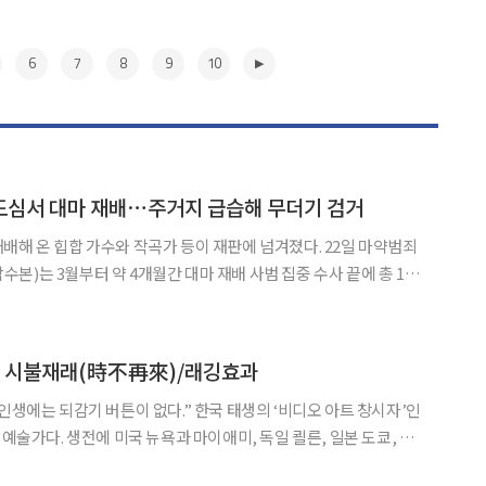
6
7
8
9
10
도심서 대마 재배⋯주거지 급습해 무더기 검거
온 힙합 가수와 작곡가 등이 재판에 넘겨졌다. 22일 마약범죄
본)는 3월부터 약 4개월간 대마 재배 사범 집중 수사 끝에 총 12
률 위반 혐의로 기소했다고 밝혔다. 이 중 6명은 구속기소 됐다. 합
통관 내역과 위장 거래 등을 통해 대마 재배
▶
] 시불재래(時不再來)/래깅효과
 예술가다. 생전에 미국 뉴욕과 마이애미, 독일 쾰른, 일본 도쿄, 서
가지 매체로 예술 활동을 한 그는 특히 비디오 아트라는 새로운 예술