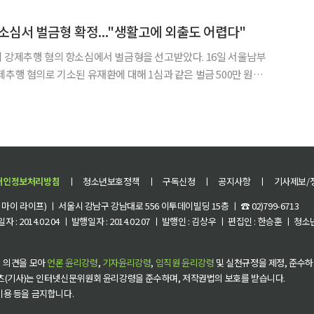
가를 받는다. 미국 마이애미 자택에서 노환으
소심서 벌금형 확정..."생활고에 외출도 어렵다"
제추행 혐의 항소심에서 벌금형을 선고받았다. 16일 서울남부
제추행 혐의로 기소된 유재환에 대해 1심과 같은 벌금 500만 원을
해자들을 강제추행한 혐의로 재판에 넘겨졌다. 이에 1심은 유재환의 혐의를
개인정보처리방침
ㅣ
청소년보호정책
ㅣ
구독신청
ㅣ
공지사항
ㅣ
기사제보/
이 라이프) ㅣ 서울시 강남구 강남대로 556 이투데이빌딩 15층 ㅣ ☎ 02)799-6713
 : 2014.02.04 ㅣ 발행일자 : 2014.02.07 ㅣ 발행인 : 김상우 ㅣ 편집인 : 한승훈 ㅣ
 의견을 모아
언론 윤리강령
,
기자윤리강령
,
임직원 윤리강령
및 실천규정을 제정, 준수하
츠(기사)는 인터넷신문위원회 윤리강령을 준수하며, 저작권법의 보호를 받습니다.
 이용 등을 금지합니다.