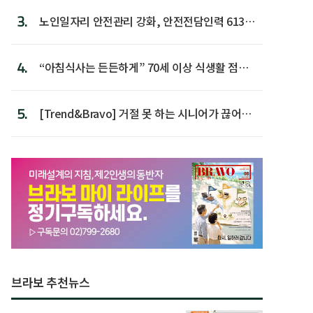
3.
노인일자리 안전관리 강화, 안전전담인력 613명
첫 배치
4.
“아침식사는 든든하게” 70세 이상 식생활 점수
가장 높아
5.
[Trend&Bravo] 거절 못 하는 시니어가 끊어야
할 행동 5
브라보 추천뉴스