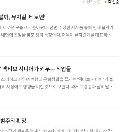
정확도순
최신순
까, 뮤지컬 ‘베토벤’
만에 새로운 모습으로 돌아왔다. 전면 수정한 서사를 통해 천재 음악가
 내면에 초점을 맞춘 것이 특징이다. 더욱이 뮤지컬계를 대표하는
제를 더했다. ◇공연 소개 일정 8월 11일까지 장
소 세종문화회관 대극장 연출 길 메머트 출연 •루드비히 반 베토
” 액티브 시니어가 키우는 직업들
소비하고 배우며 여행과 문화생활을 즐기는 ‘액티브 시니어’가 늘
자리 시장에도 영향을 미칠 것으로 보인다. 과거 고령층과 달리 달리
러 방면에 관심을 두고 있는 만큼 해당 직업군의 수요도 확대될 것으로
정보원이 최근에 발간한 ‘2025~2035 정성적 일자리
 범주의 확장
상 소감과 새로운 정체성. 제98회 아카데미 시상식에서 매기 강 감