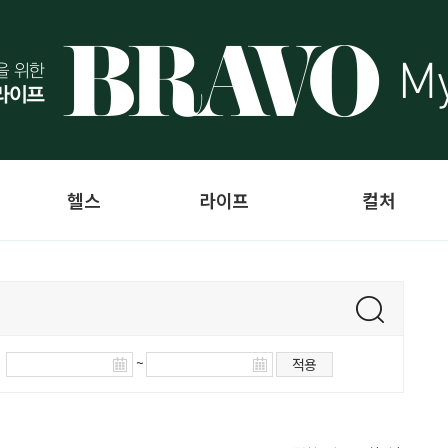
헬스
라이프
컬처
~
적용