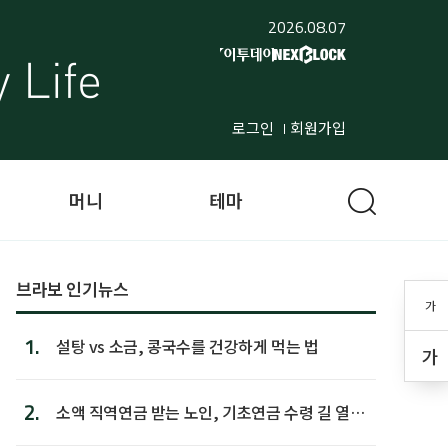
2026.08.07
로그인
회원가입
머니
테마
브라보 인기뉴스
가
1.
설탕 vs 소금, 콩국수를 건강하게 먹는 법
가
2.
소액 직역연금 받는 노인, 기초연금 수령 길 열린
다