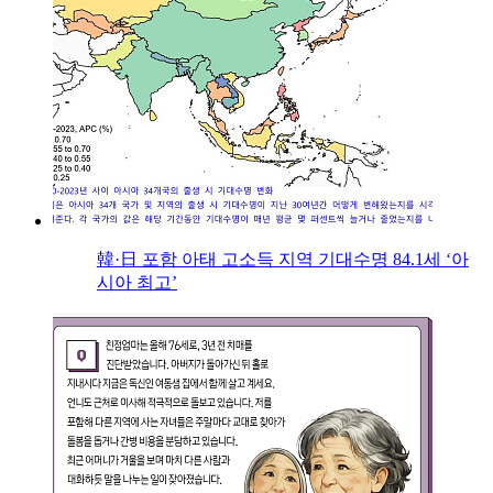
韓·日 포함 아태 고소득 지역 기대수명 84.1세 ‘아
시아 최고’