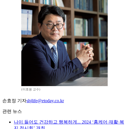
(이호용 교수)
손효정 기자
shjlife@etoday.co.kr
관련 뉴스
나이 들어도 건강하고 행복하게... 2024 ‘홈케어·재활·복
지 전시회’ 개최