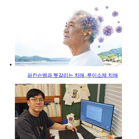
파킨슨병과 헷갈리는 치매, 루이소체 치매