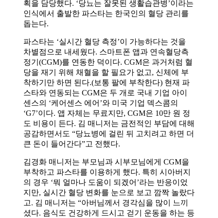
획을 담당했다. ‘당뇨는 잘못된 생활습관병’이라는
인식에서 출발한 파스타는 한국인의 혈당 관리를
돕는다.
파스타는 ‘실시간 혈당 측정’이 가능하다는 것을
차별점으로 내세웠다. 스마트폰 앱과 연속혈당측
정기(CGM)를 연동한 덕이다. CGM은 과거처럼 혈
당을 재기 위해 채혈을 할 필요가 없고, 신체에 부
착하기만 하면 된다.(보통 팔에 부착한다) 현재 파
스타와 연동되는 CGM은 두 개로 국내 기업 아이
센스의 ‘케어센스 에어’와 미국 기업 덱스콤의
‘G7’이다. 앱 자체는 무료지만, CGM은 10만 원 정
도 비용이 든다. 김 매니저는 금전적인 부담에 대해
공감하면서도 “당뇨병에 걸린 뒤 고치려고 하면 더
큰 돈이 들어간다”고 전했다.
김경화 매니저는 부모님과 시부모님에게 CGM을
부착하고 파스타를 이용하게 했다. 특히 시아버지
의 경우 ‘뭐 얼마나 도움이 되겠어’라는 반응이었
지만, 실시간 혈당 변화를 눈으로 보고 깜짝 놀랐다
고. 김 매니저는 “아버님께서 경각심을 많이 느끼
셨다. 음식도 건강하게 드시고 걷기 운동을 하는 등