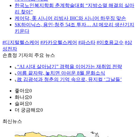
한국노인복지학회 춘계학술대회 “지방소멸 해결의 실마
리 찾아”
케어닥, 美 시니어 리빙사 IHC와 시니어 하우징 맞손
SK하이닉스, 용인·청주 54조 투자… AI 메모리 생산기지
키운다
#디지털헬스케어
#카카오헬스케어
#파스타
#이호용교수
#삼
성전자
손효정 기자의 주요 뉴스
⌞
“AI 시대 살아남기” 경력을 이어가는 재취업 전략
⌞
여름 끝자락, 놓치면 아쉬운 8월 문화소식
⌞
故 김광석과 청춘의 기억 속으로, 뮤지컬 ‘그날들’
좋아요
0
화나요
0
슬퍼요
0
더 궁금해요
0
최신뉴스