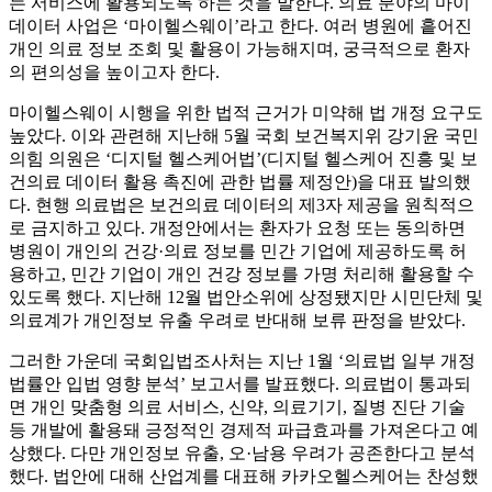
는 서비스에 활용되도록 하는 것을 말한다. 의료 분야의 마이
데이터 사업은 ‘마이헬스웨이’라고 한다. 여러 병원에 흩어진
개인 의료 정보 조회 및 활용이 가능해지며, 궁극적으로 환자
의 편의성을 높이고자 한다.
마이헬스웨이 시행을 위한 법적 근거가 미약해 법 개정 요구도
높았다. 이와 관련해 지난해 5월 국회 보건복지위 강기윤 국민
의힘 의원은 ‘디지털 헬스케어법’(디지털 헬스케어 진흥 및 보
건의료 데이터 활용 촉진에 관한 법률 제정안)을 대표 발의했
다. 현행 의료법은 보건의료 데이터의 제3자 제공을 원칙적으
로 금지하고 있다. 개정안에서는 환자가 요청 또는 동의하면
병원이 개인의 건강·의료 정보를 민간 기업에 제공하도록 허
용하고, 민간 기업이 개인 건강 정보를 가명 처리해 활용할 수
있도록 했다. 지난해 12월 법안소위에 상정됐지만 시민단체 및
의료계가 개인정보 유출 우려로 반대해 보류 판정을 받았다.
그러한 가운데 국회입법조사처는 지난 1월 ‘의료법 일부 개정
법률안 입법 영향 분석’ 보고서를 발표했다. 의료법이 통과되
면 개인 맞춤형 의료 서비스, 신약, 의료기기, 질병 진단 기술
등 개발에 활용돼 긍정적인 경제적 파급효과를 가져온다고 예
상했다. 다만 개인정보 유출, 오·남용 우려가 공존한다고 분석
했다. 법안에 대해 산업계를 대표해 카카오헬스케어는 찬성했