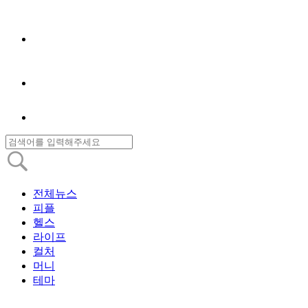
전체뉴스
피플
헬스
라이프
컬처
머니
테마