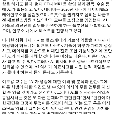
할을 하기도 한다. 현재 CT나 MRI 등 촬영 결과 판독, 수술 등
에 AI가 활용되고 있다. 네이버는 2020년 사내에 네이버헬스
케어연구소를 설립했으며, 로봇수술 권위자로 꼽히는 나군호
전 세브란스병원 비뇨의학과 교수를 소장으로 영입했다. AI
기술로 의료진의 업무를 간편하게 하는 솔루션을 개발하고 있
으며, 연구소 내에서 테스트를 진행하고 있다.
이러한 상황에서 디지털 헬스케어의 의료적 역할을 어디까지
허용해야 하느냐는 의견도 나온다. 기술이 하루가 다르게 성장
하고, 데이터를 기반으로 비대면 진료 또한 가능해졌기에 조만
간 AI가 의사를 대체할 것이라는 예상도 나온다. 이른바 ‘AI 의
사’라고 할 수 있다. 그러나 AI 의사의 안전성을 무조건적으로
신뢰할 수 없으며, AI 의사가 의료사고를 내면 법적 책임은 누
가 물어야 하는지 등의 문제도 거론된다.
이호용 교수는 “AI가 병증에 대한 이해 및 분석과 판단, 그에
따른 처방에 대한 의견도 낼 수 있어 의사의 주된 업무를 대신
할 수 있을 것이라고 생각한다. 그러나 AI를 의사라는 직업과
동일시하는 것은 또 다른 문제라고 판단된다”면서 “인간에 대
한 판단은 그것이 무엇이든 인간이 하고, AI는 도구 혹은 어시
스턴트 역할에 그치는 것이 맞다고 본다. 인간 존엄의 가치를
훼손할 수 있는 가능성은 배제되어야 한다”고 말했다.