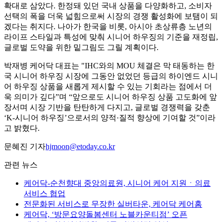
확대로 삼았다. 한정돼 있던 국내 상품을 다양화하고, 소비자
선택의 폭을 더욱 넓힘으로써 시장의 경쟁 활성화에 보탬이 되
겠다는 취지다. 나아가 한국을 비롯, 아시아 초상류층 노년의
라이프 스타일과 특성에 맞춰 시니어 하우징의 기준을 재정립,
글로벌 도약을 위한 밑그림도 그릴 계획이다.
박재병 케어닥 대표는 "IHC와의 MOU 체결은 막 태동하는 한
국 시니어 하우징 시장에 그동안 없었던 등급의 하이엔드 시니
어 하우징 상품을 새롭게 제시할 수 있는 기회라는 점에서 더
욱 의미가 깊다”며 “앞으로도 시니어 하우징 상품 고도화에 앞
장서며 시장 기반을 탄탄하게 다지고, 글로벌 경쟁력을 갖춘
‘K-시니어 하우징’으로서의 양적·질적 향상에 기여할 것”이라
고 밝혔다.
문혜진 기자
hjmoon@etoday.co.kr
관련 뉴스
케어닥-순천향대 중앙의료원, 시니어 케어 지원ㆍ의료
서비스 협업
전문화된 서비스로 무장한 실버타운, 케어닥 케어홈
케어닥, ‘방문요양돌봄센터 노블카운티점’ 오픈