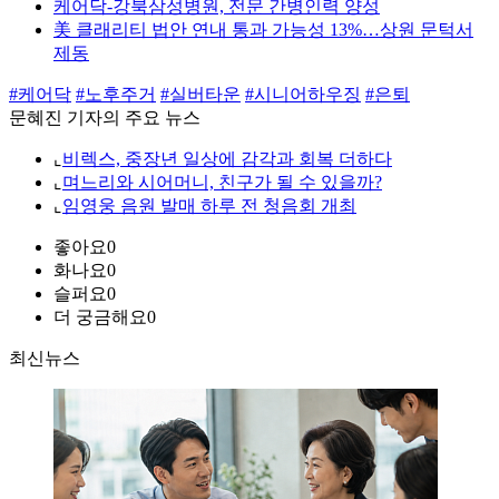
케어닥-강북삼성병원, 전문 간병인력 양성
美 클래리티 법안 연내 통과 가능성 13%…상원 문턱서
제동
#케어닥
#노후주거
#실버타운
#시니어하우징
#은퇴
문혜진 기자의 주요 뉴스
⌞
비렉스, 중장년 일상에 감각과 회복 더하다
⌞
며느리와 시어머니, 친구가 될 수 있을까?
⌞
임영웅 음원 발매 하루 전 청음회 개최
좋아요
0
화나요
0
슬퍼요
0
더 궁금해요
0
최신뉴스