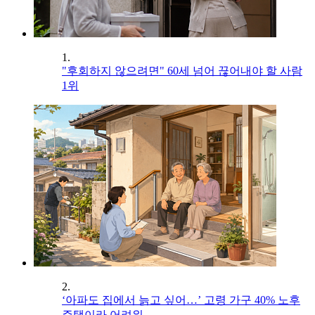
1.
"후회하지 않으려면" 60세 넘어 끊어내야 할 사람
1위
2.
‘아파도 집에서 늙고 싶어…’ 고령 가구 40% 노후
주택이라 어려워