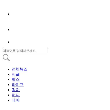
전체뉴스
피플
헬스
라이프
컬처
머니
테마