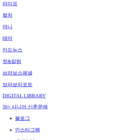
라이프
컬처
머니
테마
카드뉴스
컷&칼럼
브라보스페셜
브라보리포트
DIGITAL LIBRARY
50+ 시니어 신춘문예
블로그
인스타그램