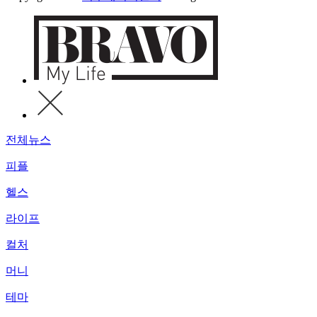
전체뉴스
피플
헬스
라이프
컬처
머니
테마