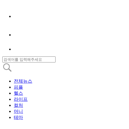
전체뉴스
피플
헬스
라이프
컬처
머니
테마