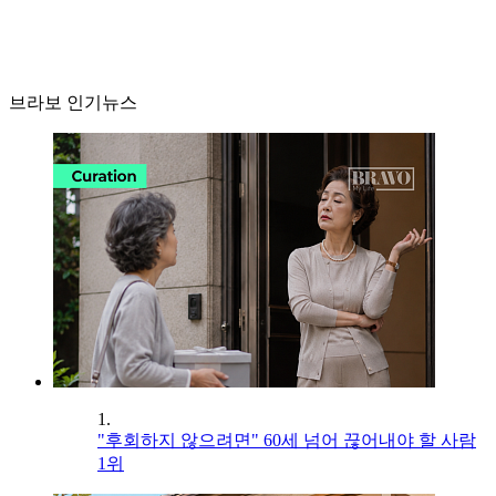
브라보 인기뉴스
1.
"후회하지 않으려면" 60세 넘어 끊어내야 할 사람
1위