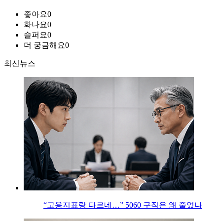
좋아요
0
화나요
0
슬퍼요
0
더 궁금해요
0
최신뉴스
“고용지표랑 다르네…” 5060 구직은 왜 줄었나