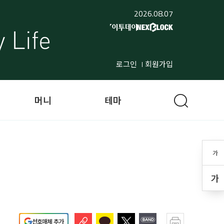
2026.08.07
로그인
회원가입
머니
테마
가
가
선호매체 추가