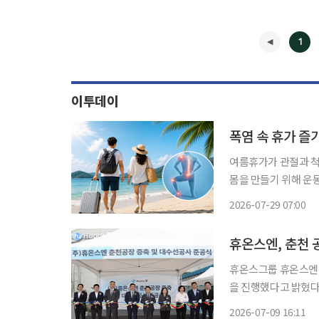
1
이투데이
폭염 속 휴가 
여름휴가가 관절과 척
몸을 만들기 위해 운
가면서 평소 사용하지 않던 근
2026-07-29 07:00
가 후 통증을 가벼운
◀
휴온스엔, 춘천 
휴온스그룹 휴온스엔은
을 진행했다고 밝혔다
천시 육동한 시장 및 시 투자유치
2026-07-09 16:11