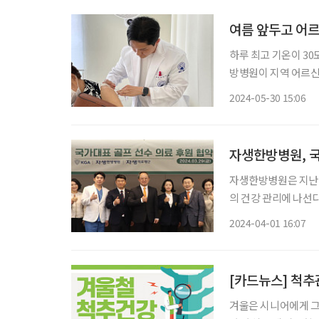
여름 앞두고 어르
하루 최고 기온이 3
방병원이 지역 어르신
시 한솔종합사회복지관에 
2024-05-30 15:06
사에는 분당자생한방병
자생한방병원, 국
자생한방병원은 지난 
의 건강 관리에 나선
박병모 이사장과 자생
2024-04-01 16:07
주요 관계자들이 참석
로, 국가대
[카드뉴스] 척추
겨울은 시니어에게 그