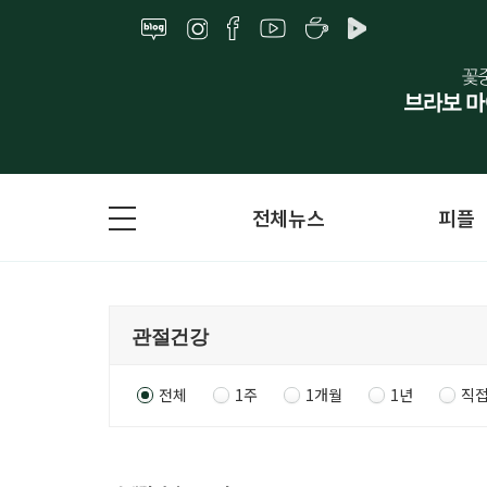
전체뉴스
피플
전체
1주
1개월
1년
직