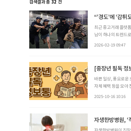
검색결과 총
32
건
“’경도’에 ‘감튀
최근 중고거래 플랫폼
남이 하나의 트렌드로 
도)’과 감자튀김을 함께 즐기는 ‘감튀
2026-02-19 09:47
서 누구나 즐길 수 
바쁜 일상, 풍요로운 
자체 혜택 등을 모아 전달 드립
이를 함께 즐길 수 있
2025-10-16 10:16
1곳씩 조성한다고 밝혔
자생한방병원, ‘
자생한방병원이 직장인