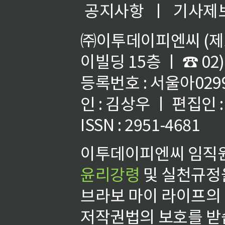
공지사항
ㅣ
기사제
㈜이투데이피엔씨 (제호
이빌딩 15층 ㅣ ☎ 02)
등록번호 : 서울아02992
인 : 김상우 ㅣ 편집인
ISSN : 2951-4681
이투데이피엔씨 임직원
윤리강령
및 실천규정을
브라보 마이 라이프의
저작권법의 보호를 받