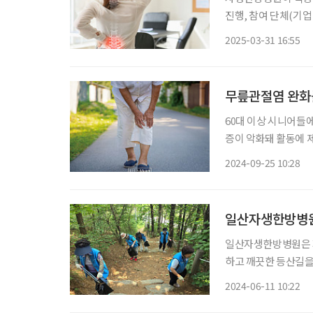
진행, 참여 단체(기업 및 공공기
질환의 주요 원인과 
2025-03-31 16:55
록 지원하는 맞춤형 
무릎관절염 완화
60대 이상 시니어들에
증이 악화돼 활동에 
나”라며 자신의 무릎 통증
2024-09-25 10:28
떤 연관성이 있을까.
일산자생한방병원,
일산자생한방병원은 지
하고 깨끗한 등산길을
달성을 목표로 하는 
2024-06-11 10:22
날 일산자생한방병원 