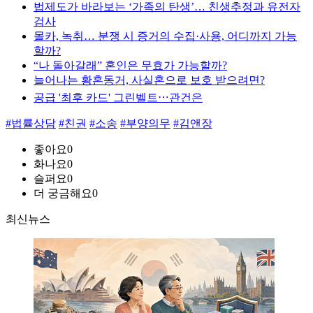
법제도가 바라보는 ‘가족의 탄생’… 친생추정과 유전자
검사
몰카, 녹취… 분쟁 시 증거의 수집·사용, 어디까지 가능
할까?
“나 돌아갈래” 혼인은 무효가 가능할까?
늘어나는 황혼동거, 사실혼으로 보호 받으려면?
공급 '최후 카드' 그린벨트⋯관건은
#법률상담
#친권
#소송
#부양의무
#김앤장
좋아요
0
화나요
0
슬퍼요
0
더 궁금해요
0
최신뉴스