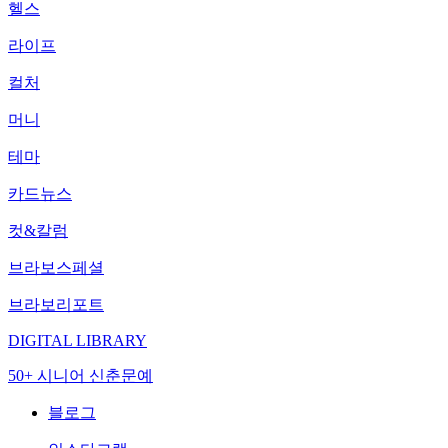
헬스
라이프
컬처
머니
테마
카드뉴스
컷&칼럼
브라보스페셜
브라보리포트
DIGITAL LIBRARY
50+ 시니어 신춘문예
블로그