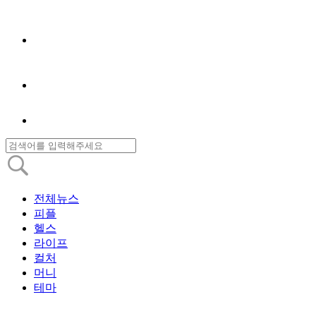
전체뉴스
피플
헬스
라이프
컬처
머니
테마