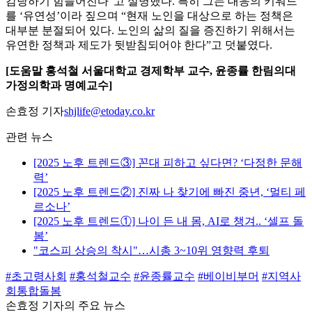
감당하기 힘들어진다”고 설명했다. 특히 그는 대응의 키워드
를 ‘유연성’이라 짚으며 “현재 노인을 대상으로 하는 정책은
대부분 분절되어 있다. 노인의 삶의 질을 증진하기 위해서는
유연한 정책과 제도가 뒷받침되어야 한다”고 덧붙였다.
[도움말 홍석철 서울대학교 경제학부 교수, 윤종률 한림의대
가정의학과 명예교수]
손효정 기자
shjlife@etoday.co.kr
관련 뉴스
[2025 노후 트렌드③] 꼰대 피하고 싶다면? ‘다정한 문해
력’
[2025 노후 트렌드②] 진짜 나 찾기에 빠진 중년, ‘멀티 페
르소나’
[2025 노후 트렌드①] 나이 든 내 몸, AI로 챙겨.. ‘셀프 돌
봄’
"코스피 상승의 착시"…시총 3~10위 영향력 후퇴
#초고령사회
#홍석철교수
#윤종률교수
#베이비부머
#지역사
회통합돌봄
손효정 기자의 주요 뉴스