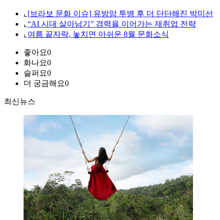
⌞
[브라보 문화 이슈] 유방암 투병 후 더 단단해진 박미선
⌞
“AI 시대 살아남기” 경력을 이어가는 재취업 전략
⌞
여름 끝자락, 놓치면 아쉬운 8월 문화소식
좋아요
0
화나요
0
슬퍼요
0
더 궁금해요
0
최신뉴스