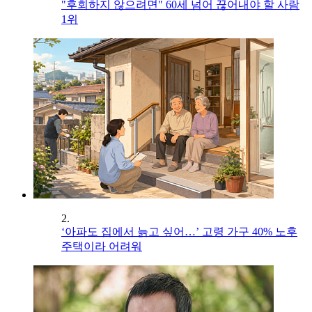
"후회하지 않으려면" 60세 넘어 끊어내야 할 사람
1위
2.
‘아파도 집에서 늙고 싶어…’ 고령 가구 40% 노후
주택이라 어려워