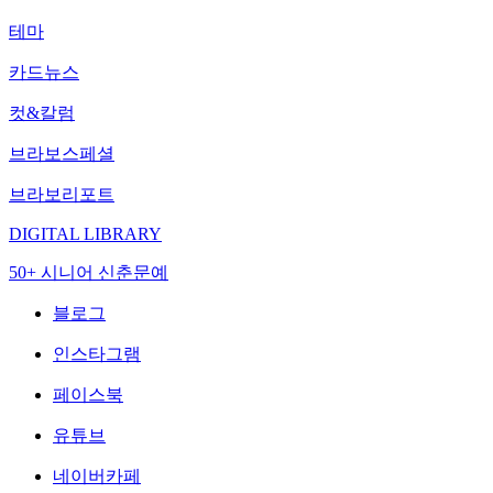
테마
카드뉴스
컷&칼럼
브라보스페셜
브라보리포트
DIGITAL LIBRARY
50+ 시니어 신춘문예
블로그
인스타그램
페이스북
유튜브
네이버카페