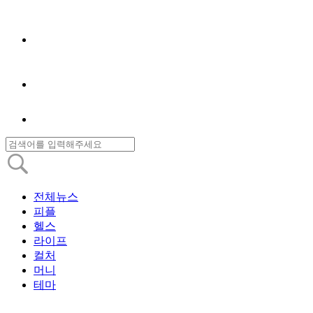
전체뉴스
피플
헬스
라이프
컬처
머니
테마