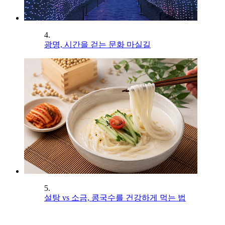
4.
광명, 시간을 걷는 문화 마실길
5.
설탕 vs 소금, 콩국수를 건강하게 먹는 법