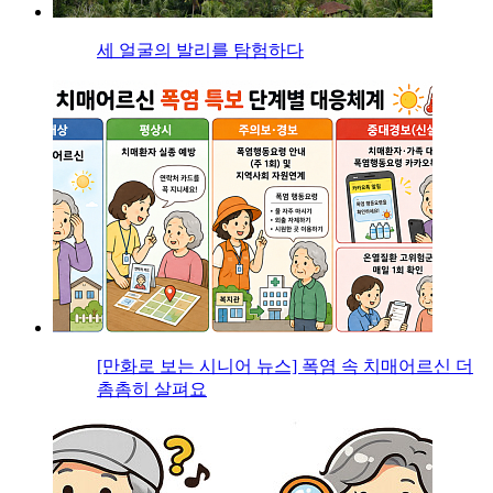
세 얼굴의 발리를 탐험하다
[만화로 보는 시니어 뉴스] 폭염 속 치매어르신 더
촘촘히 살펴요