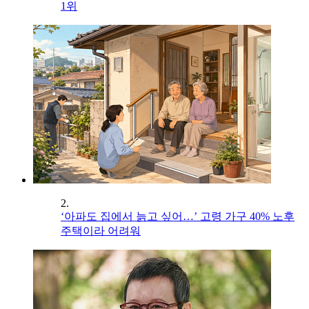
1위
2.
‘아파도 집에서 늙고 싶어…’ 고령 가구 40% 노후
주택이라 어려워