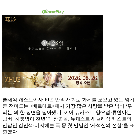
클래식 캐스트이자 10년 만의 재회로 화제를 모으고 있는 엄기
준·전미도는 <베르테르>에서 가장 많은 사랑을 받은 넘버 ‘우
리는’의 한 장면을 담아냈다. 이어 뉴캐스트 양요섭·류인아는
넘버 ‘하룻밤이 천년’의 장면을, 뉴캐스트와 클래식 캐스트의
만남인 김민석·이지혜는 극 중 첫 만남인 ‘자석산의 전설’을 표
현했다.