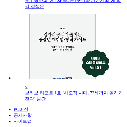
초고령사회 ‘제1차 국가인구전략 기본계획’에 담
길 정책은
5.
브라보 리포트 1호 ‘사오정 시대, 73세까지 일하기
전략’ 발간
PC버전
공지사항
사이트맵