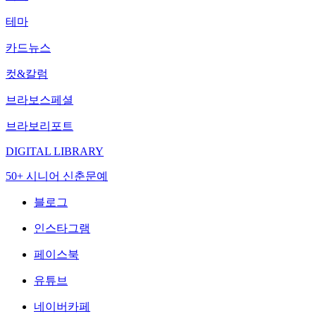
테마
카드뉴스
컷&칼럼
브라보스페셜
브라보리포트
DIGITAL LIBRARY
50+ 시니어 신춘문예
블로그
인스타그램
페이스북
유튜브
네이버카페