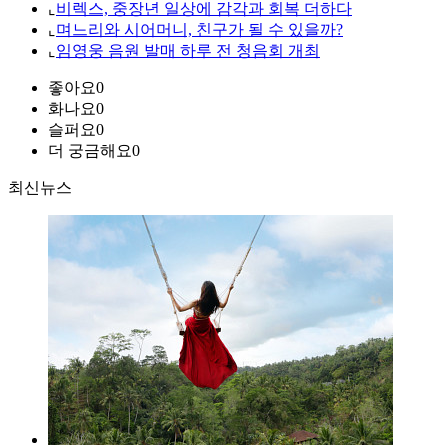
⌞
비렉스, 중장년 일상에 감각과 회복 더하다
⌞
며느리와 시어머니, 친구가 될 수 있을까?
⌞
임영웅 음원 발매 하루 전 청음회 개최
좋아요
0
화나요
0
슬퍼요
0
더 궁금해요
0
최신뉴스