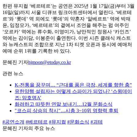
한편 뮤지컬 ‘베르테르’는 공연은 2025년 1월 17일(금)부터 3월
16일(일)까지 서울 디큐브 링크아트센터에서 열린다. ‘베르테
르’와 ‘롯데’ 역 외에도 ‘롯데’의 약혼자 ‘알베르트’ 역에 박재
윤, 임정모가, ‘베르테르’의 곁에서 조언을 해주는 펍 여주인
‘오르카’ 역에는 류수화, 이영미가, 낭만적인 정원사 ‘카인즈’
역에는 김이담, 이봉준이 출연한다. 이번 시즌 클래식 캐스트
와 뉴캐스트의 조합으로 지난 1차 티켓 오픈과 동시에 예매처
예매 순위 1위를 기록한 바 있다.
문혜진 기자
hjmoon@etoday.co.kr
관련 뉴스
K-전통을 꿈꾸며… “근대를 품은 극장, 세계를 향한 춤”
유한양행 설립자는 어떻게 스파이가 되었나? ‘스윙데이
즈: 암호명A’
화려하고 따뜻한 연말 보내기…12월 문화소식
"코스피 상승의 착시"…시총 3~10위 영향력 후퇴
#공연소개
#베르테르
#뮤지컬
#문화소식
#괴테
문혜진 기자의 주요 뉴스