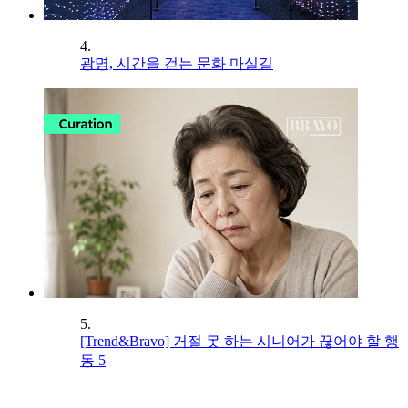
4.
광명, 시간을 걷는 문화 마실길
5.
[Trend&Bravo] 거절 못 하는 시니어가 끊어야 할 행
동 5