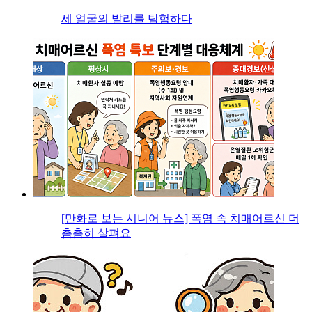
세 얼굴의 발리를 탐험하다
[만화로 보는 시니어 뉴스] 폭염 속 치매어르신 더
촘촘히 살펴요