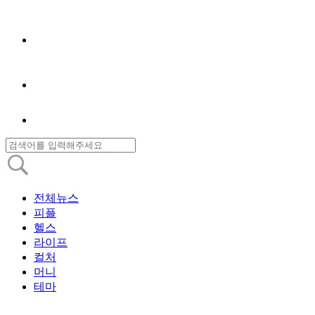
전체뉴스
피플
헬스
라이프
컬처
머니
테마