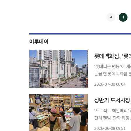
1
이투데이
롯데백화점, ‘롯
‘롯데타운 명동’이 새로운 도약에 나
문을 연 롯데백화점 
민국 백화점 산업의 성장을 이끌었다. 신관과 영플라
2026-07-30 06:04
엘을 차례로 선보여 
◀
상반기 도서시장
‘프로젝트 헤일메리’ 
판계 팬덤·만화 취향 소비가 주요 흐름
강세가 두드러진 가운
2026-06-08 09:51