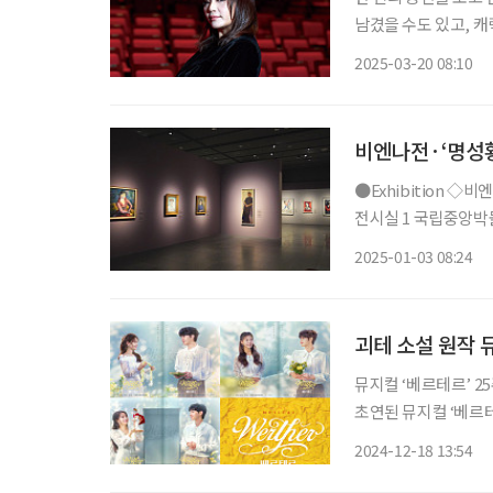
남겼을 수도 있고, 캐
지컬 ‘베르테르’에서
2025-03-20 08:10
비엔나전·‘명성황
●Exhibition ◇비엔나 1900, 꿈꾸는 예술가들 일정 3월 3일까지 장소 국립중앙박물관 특별
전시실 1 국립중앙박
전으로 1900년대 비
2025-01-03 08:24
조각, 공예품, 가구 
괴테 소설 원작 
뮤지컬 ‘베르테르’ 25주년 기
초연된 뮤지컬 ‘베르
작으로 한 창작 뮤지컬
2024-12-18 13:54
페어 포스터는 엄기준