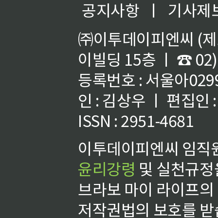
공지사항
ㅣ
기사제
㈜이투데이피엔씨 (제호
이빌딩 15층 ㅣ ☎ 02)
등록번호 : 서울아02992
인 : 김상우 ㅣ 편집인
ISSN : 2951-4681
이투데이피엔씨 임직원
윤리강령
및 실천규정을
브라보 마이 라이프의
저작권법의 보호를 받