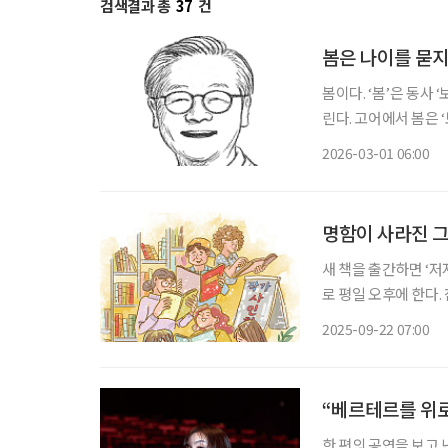
검색결과 총
37
건
봄은 나이를 묻지
봄이다. ‘봄’은 동사 
린다. 고어에서 봄은 
에 띄게 드러나는 시기
2026-03-01 06:00
리말이며, 감각 동사
명함이 사라진 그
새 책을 출간하면 ‘저
로 평일 오후에 한다.
답과 저자 사인회 시간
2025-09-22 07:00
“베르테르를 위
한 편의 공연을 보고 