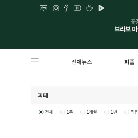
전체뉴스
피플
전체
1주
1개월
1년
직