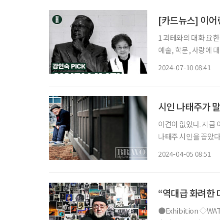
[카드뉴스] 이어
1 괴테와의 대화 요한 페터 에커만 / 민음사 “에
예술, 학문, 사랑에 
의 목소리가 들리는 
2024-07-10 08:41
바라본 최초의 세계인
시인 나태주가 말
이견이 없었다. 지금
나태주 시인을 꼽았다
그는 인기를 넘어 추
2024-04-05 08:51
“역대급 화려한 
●Exhibition ◇WATSON, THE MAESTRO 일정 3월 30일까지 장소 예술의전당 한가람미