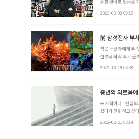
술관 알버트 왓슨은 패션 포트레이트 사진계의 거장으로 ‘세계에서 가장 영향력 있는 20인의
사진작가’에 선정됐다.
2023-03-03 09:15
콘과 작업했다. 197
前 삼성전자 부사
책은 누군가에게 부족
절부터 퇴직 후 지금
책을 통해 고인 생각
2022-10-18 08:39
책 ‘광물, 그 호기심
중년의 외로움에
또 시작이다 - 연결
싫다가 전화하고 싶다
글 올리기 싫다가 글 올리고 싶다가 몇 해 전 제가 SNS에
2022-02-21 08:14
야기를 시작합니다. 