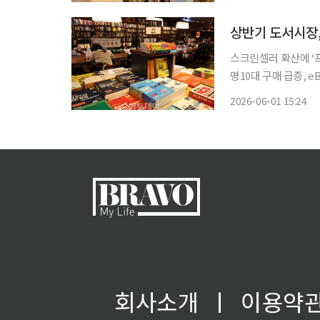
나타났다. 소설은 종합
상반기 도서시장,
스크린셀러 확산에 ‘프
명10대 구매 급증, eBook·오디오북 
등 영상 콘텐츠 영향
2026-06-01 15:24
다. 소설 강세 흐름이
회사소개
ㅣ
이용약