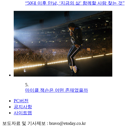
“50대 이후 만남, ‘지금의 삶’ 함께할 사람 찾는 것”
5.
마이클 잭슨은 어떤 존재였을까
PC버전
공지사항
사이트맵
보도자료 및 기사제보 : bravo@etoday.co.kr