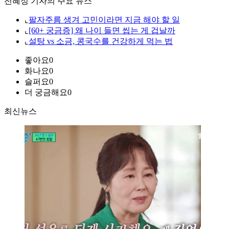
전혜정 기자의 주요 뉴스
⌞
팔자주름 생겨 고민이라면 지금 해야 할 일
⌞
[60+ 궁금증] 왜 나이 들면 씹는 게 겁날까
⌞
설탕 vs 소금, 콩국수를 건강하게 먹는 법
좋아요
0
화나요
0
슬퍼요
0
더 궁금해요
0
최신뉴스