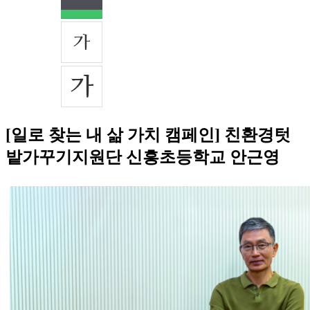
[일로 찾는 내 삶 가치 캠페인] 친환경텃
밭가꾸기지원단 신흥초등학교 안근영