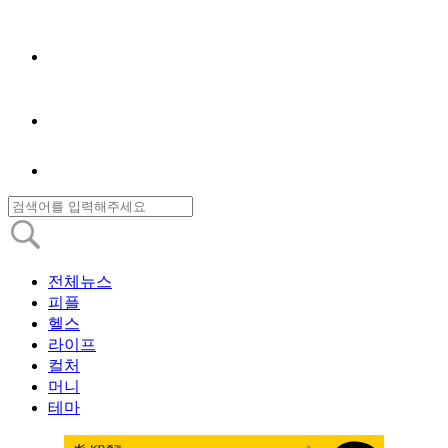
전체뉴스
피플
헬스
라이프
컬처
머니
테마