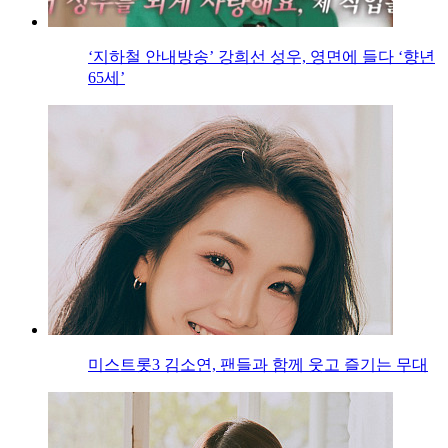
‘지하철 안내방송’ 강희선 성우, 영면에 들다 ‘향년
65세’
미스트롯3 김소연, 팬들과 함께 웃고 즐기는 무대