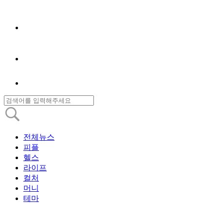
전체뉴스
피플
헬스
라이프
컬처
머니
테마