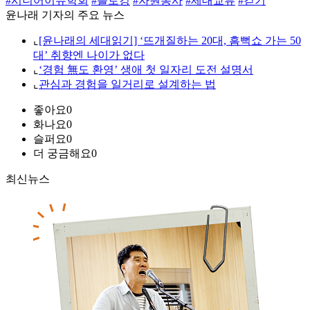
#시니어이슈학회
#플로깅
#자원봉사
#세대교류
#걷기
윤나래 기자의 주요 뉴스
⌞
[윤나래의 세대읽기] ‘뜨개질하는 20대, 흠뻑쇼 가는 50
대’ 취향엔 나이가 없다
⌞
‘경험 無도 환영’ 생애 첫 일자리 도전 설명서
⌞
관심과 경험을 일거리로 설계하는 법
좋아요
0
화나요
0
슬퍼요
0
더 궁금해요
0
최신뉴스