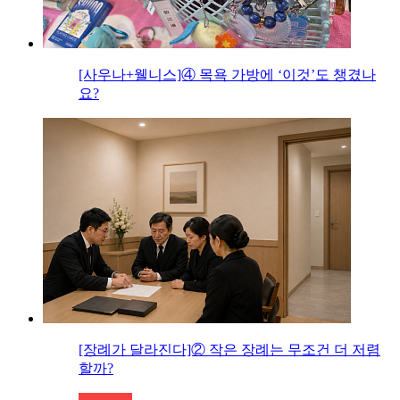
[사우나+웰니스]④ 목욕 가방에 ‘이것’도 챙겼나
요?
[장례가 달라진다]② 작은 장례는 무조건 더 저렴
할까?