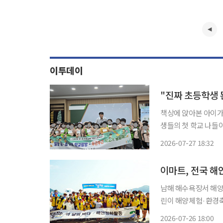
이투데이
"진짜 초등학생 
책상에 앉아본 아이가 
생들의 첫 학교 나들이를 열어 학교
수원특례시 율현초등학
2026-07-27 18:32
이마트, 전국 해
남해 해수욕장서 해양
린이 해양체험·환경축제 등 교육 강화 이마트가 전
하며 고객 참여형 ESG(환경
2026-07-26 18:00