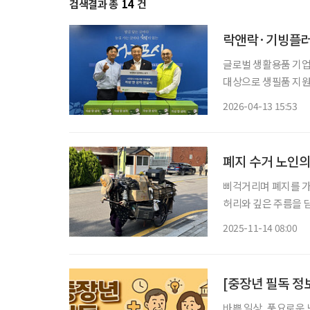
검색결과 총
14
건
락앤락·기빙플러스
글로벌 생활용품 기업
대상으로 생필품 지원
라는 점에서 의미를 더한다. 13일 기빙플러스에 따르면 양사는 최근 서
2026-04-13 15:53
발적 상생 협력) 한 상
폐지 수거 노인의 
삐걱거리며 폐지를 가득 
허리와 깊은 주름을 담
컨퍼런스'의 사전 행사 모습이다. 이날 열린 행사는 초고령
2025-11-14 08:00
활동가)이 처한 현실
[중장년 필독 정
바쁜 일상, 풍요로운 