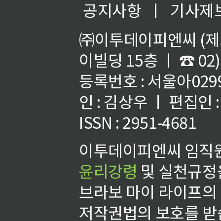
공지사항
ㅣ
기사제
㈜이투데이피엔씨 (제호
이빌딩 15층 ㅣ ☎ 02)
등록번호 : 서울아02992
인 : 김상우 ㅣ 편집인
ISSN : 2951-4681
이투데이피엔씨 임직원
윤리강령
및 실천규정을
브라보 마이 라이프의
저작권법의 보호를 받