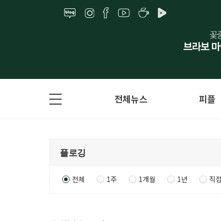
전체뉴스
피플
전체
1주
1개월
1년
직