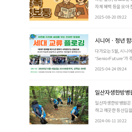
자체 혜택 등을 모아 전달 드립니다. 시니어가 만든 단편 
시 중랑구는 20일 
2025-08-20 09:22
지개 마을'의 시사회
시니어ㆍ청년 함께
다가오는 5월, 시니
‘SeniorFuture
일(토) 오후 2시부터 5시까지 뚝섬
2025-04-24 09:24
의 스웨덴어 ‘plocka 
일산자생한방병원,
일산자생한방병원은 지
하고 깨끗한 등산길을
달성을 목표로 하는 
2024-06-11 10:22
날 일산자생한방병원 