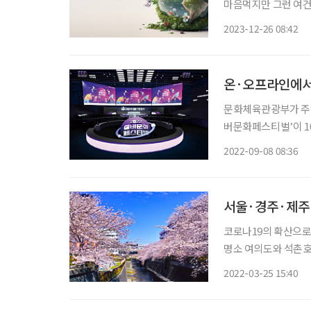
마음먹지만 그런 여건은
지 않을까? 사회에 선한 영
2023-12-26 08:42
기 지난 열두 달, 정
온·오프라인에서 
문화체육관광부가 주최
버문화페스티벌’이 10
주체적인 삶을 살아가
2022-09-08 08:36
서울·경주·제주 
코로나19의 확산으로
명소 여의도와 석촌호수
존에 진행했던 벚꽃 축제는 따로 열
2022-03-25 15:40
적으로 개장한다고 밝혔