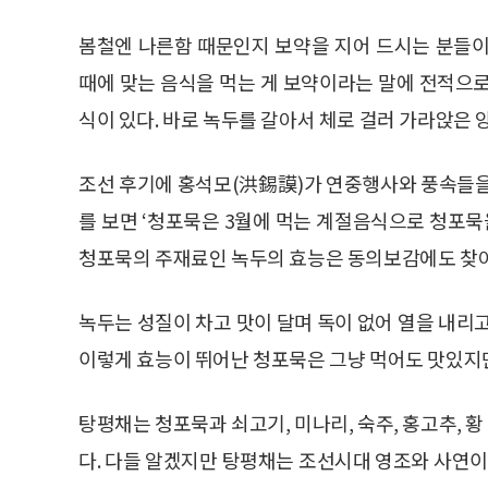
봄철엔 나른함 때문인지 보약을 지어 드시는 분들이
때에 맞는 음식을 먹는 게 보약이라는 말에 전적으로
식이 있다. 바로 녹두를 갈아서 체로 걸러 가라앉은 앙
조선 후기에 홍석모(洪錫謨)가 연중행사와 풍속들
를 보면 ‘청포묵은 3월에 먹는 계절음식으로 청포묵
청포묵의 주재료인 녹두의 효능은 동의보감에도 찾아
녹두는 성질이 차고 맛이 달며 독이 없어 열을 내리
이렇게 효능이 뛰어난 청포묵은 그냥 먹어도 맛있지만 
탕평채는 청포묵과 쇠고기, 미나리, 숙주, 홍고추,
다. 다들 알겠지만 탕평채는 조선시대 영조와 사연이