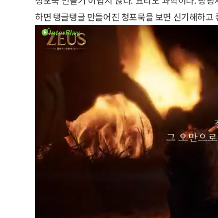
하면 탱글탱글 만들어진 청포묵을 보면 신기해하고 