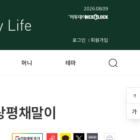
2026.08.09
로그인
회원가입
머니
테마
가
 탕평채말이
가
선호매체 추가