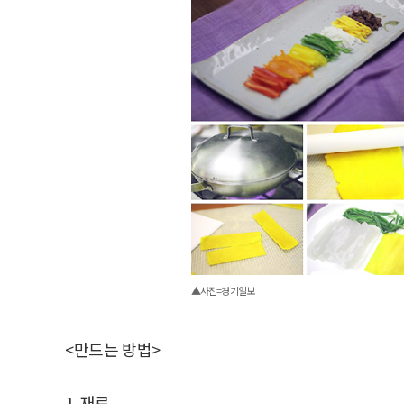
▲사진=경기일보
<만드는 방법>
1. 재료