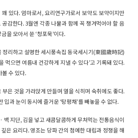
 꽤 있다. 엄마로서, 요리연구가로서 보약도 보약이지만
 공감한다. 3월엔 각종 나물과 함께 꼭 챙겨먹어야 할 음
금을 모아서 쑨 ‘청포묵’이다.
을 정리하고 설명한 세시풍속집 동국세시기(東國歲時記)
을 먹으면 여름내 건강하게 지낼 수 있다’고 기록돼 있다.
볼 수 있다.
고 부은 것을 가라앉게 만들며 열을 식히며 숙취에도 좋다.
입과 눈이 동시에 즐거운 ‘탕평채’를 빼놓을 수 없다.
 황ㆍ백 지단, 김을 넣고 새콤달콤하게 무쳐먹는 전통음식이
 깊은 요리다. 영조는 당파 간의 첨예한 대립과 정쟁을 해