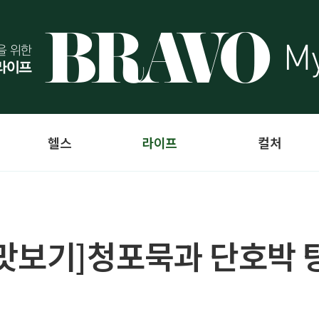
헬스
라이프
컬처
 맛보기]청포묵과 단호박