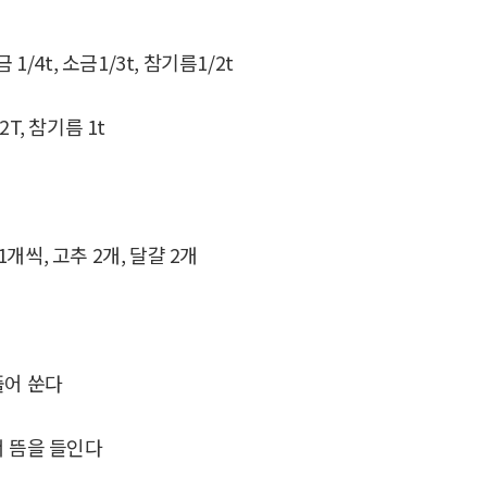
 1/4t, 소금1/3t, 참기름1/2t
2T, 참기름 1t
1개씩, 고추 2개, 달걀 2개
풀어 쑨다
서 뜸을 들인다