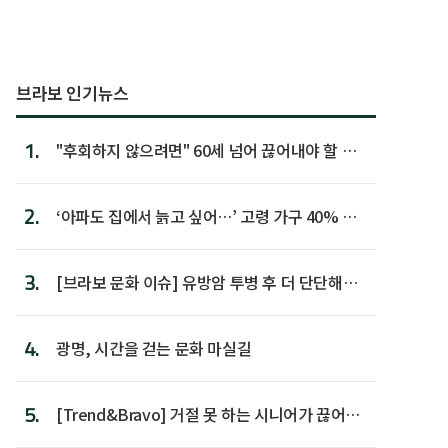
브라보 인기뉴스
1.
"후회하지 않으려면" 60세 넘어 끊어내야 할 사
람 1위
2.
‘아파도 집에서 늙고 싶어…’ 고령 가구 40% 노
후 주택이라 어...
3.
[브라보 문화 이슈] 유방암 투병 후 더 단단해진
박미선
4.
광명, 시간을 걷는 문화 마실길
5.
[Trend&Bravo] 거절 못 하는 시니어가 끊어야
할 행동 5