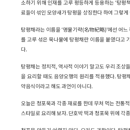
소하기 위해 인재를 고루 평등하게 등용하는 ‘탕평
료들이 섞인 모양새가 탕평을 상징한다 하여 그렇게 
탕평채라는 이름을 ‘명물기략(名物紀略)’에선 어느
를 고루 섞은 묵나물에 탕평채란 이름을 붙였다고 
다.
탕평채는 정치적, 역사적 이야기 말고도 우리 조상들
을 요리할 때도 음양오행의 원리를 적용했다. 탕평
약음식이라고 해도 과언이 아니다.
오늘은 청포묵과 각종 재료를 한데 무쳐 먹는 전통적
스타일로 요리해 보자. 단호박 떡과 청포묵 위에 각종
청포묵 만들기 어렵지 않다. 요리도 과학이다. 탕