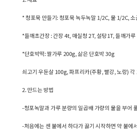
* 청포묵 만들기: 청포묵 녹두녹말 1/2C, 물 1/2C, 소금
*들깨초간장 : 간장 4t, 매실청 2T, 설탕1T, 들깨가루 
*단호박떡: 쌀가루 200g, 삶은 단호박 30g
쇠고기 우둔살 100g, 파프리카(주황, 빨강, 노랑) 각 
2. 만드는 방법
-청포녹말과 가루 분량의 일곱배 가량의 물을 부어 
-처음에는 센 불에서 하다가 끓기 시작하면 약 불에