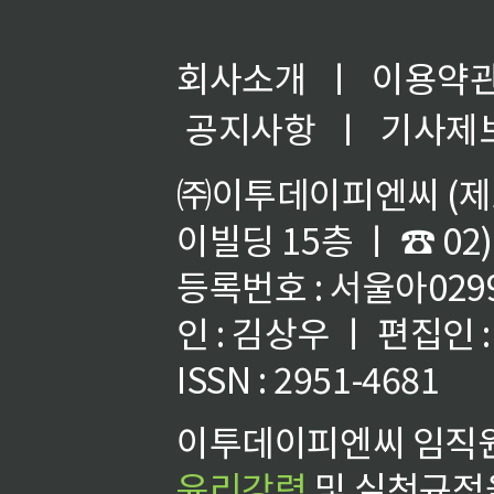
회사소개
ㅣ
이용약
공지사항
ㅣ
기사제
㈜이투데이피엔씨 (제호
이빌딩 15층 ㅣ ☎ 02)
등록번호 : 서울아02992
인 : 김상우 ㅣ 편집인
ISSN : 2951-4681
이투데이피엔씨 임직원
윤리강령
및 실천규정을