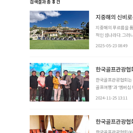
검색결과 총
8
건
지중해의 신비로움
지중해의 푸르름을 품
적인 섬나라다. 그러나 필자
로스의 4개 골프 코스
2025-05-23 08:49
일간의 장대한 라운드
한국골프관광협회
한국골프관광협회는 지
골프여행’과 ‘멤버십
로골프협회는 동남아 
2024-11-25 13:11
권’을 출시해 주목받고 있다. 한국골프관광협회는 최근 3년간 인바
축
한국골프관광협회
한국골프관광협회(KG