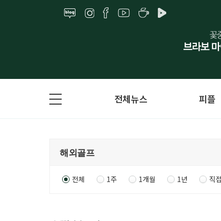
전체뉴스
피플
전체
1주
1개월
1년
직