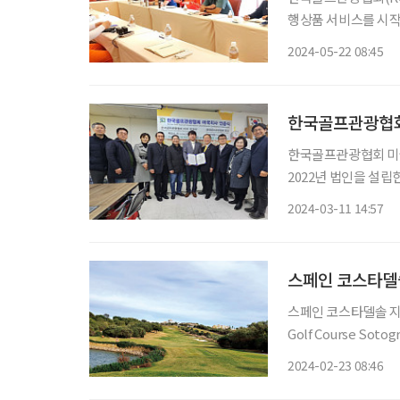
행상품 서비스를 시작한
24실 규모의 호텔을 
2024-05-22 08:45
코스닷컴’이 2020년
한국골프관광협회
한국골프관광협회 미국
2022년 법인을 설
인바운드골프, 국내 
2024-03-11 14:57
한다. 대한민국의 우
스페인 코스타델
스페인 코스타델솔 지역
Golf Course So
치고 있다. 소토그란
2024-02-23 08:46
자리하고 