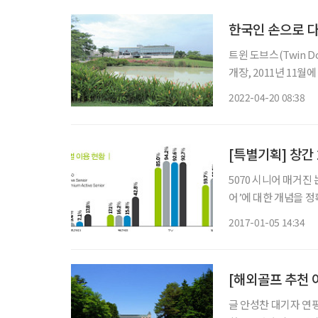
한국인 손으로 
트윈 도브스(Twin 
개장, 2011년 11
을 찾는 한국 골퍼들
2022-04-20 08:38
[특별기획] 창간
5070 시니어 매거진
어’에 대한 개념을 
위해 대대적인 설문조
2017-01-05 14:34
3299명을 대상으로 
글 안성찬 대기자 연평균 기온 15도. 여름 오전 12도, 낮 22도. 아침, 저녁 쌀쌀하고. 낮엔 시원