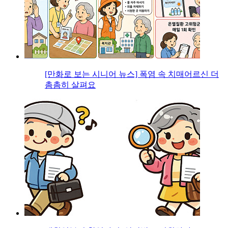
[만화로 보는 시니어 뉴스] 폭염 속 치매어르신 더
촘촘히 살펴요