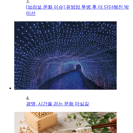
3.
[브라보 문화 이슈] 유방암 투병 후 더 단단해진 박
미선
4.
광명, 시간을 걷는 문화 마실길