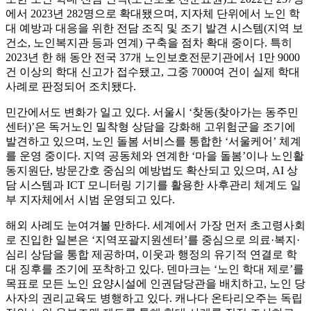
에서 2023년 282명으로 확대됐으며, 지자체 단위에서 노인 학
대 예방과 대응을 위한 전담 조직 및 조기 발견 시스템(지역 보
건소, 노인복지관 등과 연계) 구축을 점차 확대 중이다. 특히
2023년 한 해 동안 전국 37개 노인보호전문기관에서 1만 9000
건 이상의 학대 신고가 접수됐고, 그중 7000여 건이 실제 학대
사례로 판정되어 조치됐다.
민간에서도 변화가 일고 있다. 서울시 ‘찾동(찾아가는 동주민
센터)’은 독거노인 밀착형 상담을 강화해 고위험군을 조기에
발견하고 있으며, 노인 돌봄 서비스를 통합한 ‘서울케어’ 체계
를 운영 중이다. 지역 공동체와 연계한 ‘마을 돌봄’이나 노인활
동지원단, 방문간호 중심의 예방법도 확산되고 있으며, AI 상
담 시스템과 ICT 모니터링 기기를 활용한 사후관리 체계도 일
부 지자체에서 시범 운영되고 있다.
해외 사례도 눈여겨볼 만하다. 세계에서 가장 먼저 초고령사회
로 진입한 일본은 ‘지역포괄지원센터’를 중심으로 의료·복지·
심리 상담을 통합 제공하며, 이웃과 행정의 유기적 연결로 학
대 징후를 조기에 포착하고 있다. 덴마크는 ‘노인 학대 제로’를
목표로 모든 노인 요양시설에 인권담당관을 배치하고, 노인 당
사자의 권리교육도 병행하고 있다. 캐나다 온타리오주는 독립