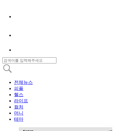
전체뉴스
피플
헬스
라이프
컬처
머니
테마