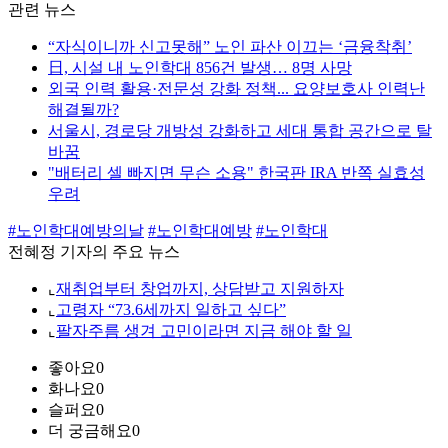
관련 뉴스
“자식이니까 신고못해” 노인 파산 이끄는 ‘금융착취’
日, 시설 내 노인학대 856건 발생… 8명 사망
외국 인력 활용·전문성 강화 정책... 요양보호사 인력난
해결될까?
서울시, 경로당 개방성 강화하고 세대 통합 공간으로 탈
바꿈
"배터리 셀 빠지면 무슨 소용" 한국판 IRA 반쪽 실효성
우려
#노인학대예방의날
#노인학대예방
#노인학대
전혜정 기자의 주요 뉴스
⌞
재취업부터 창업까지, 상담받고 지원하자
⌞
고령자 “73.6세까지 일하고 싶다”
⌞
팔자주름 생겨 고민이라면 지금 해야 할 일
좋아요
0
화나요
0
슬퍼요
0
더 궁금해요
0