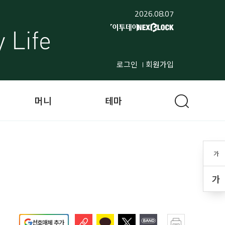
2026.08.07
로그인
회원가입
머니
테마
가
가
선호매체 추가