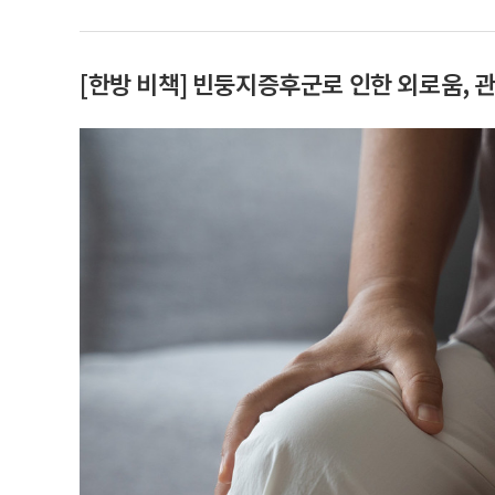
[한방 비책] 빈둥지증후군로 인한 외로움, 