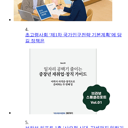
4.
초고령사회 ‘제1차 국가인구전략 기본계획’에 담
길 정책은
5.
브라보 리포트 1호 ‘사오정 시대, 73세까지 일하기