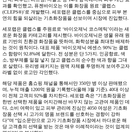
과를 확인했고, 퓨젠바이오는 이를 화장품 원료 ‘클렙스
(CLEPS®)’로 개발했다. 세포랩은 클렙스를 중심으로 피부 본
연의 힘을 되살리는 기초화장품을 선보이며 시장에 진입했다.
세포랩은 클렙스를 주원료로 ‘바이오제닉 코스메틱’이라는 새
로운 화장품 카테고리를 제시했다. 바이오제닉은 생물 유래 원
료 기반의 친환경 화장품을 뜻하며, 화학성분을 최대한 배제하
는 것이 원칙이다. 대표 제품 ‘바이오제닉 에센스 90%’는 클렙
스 함량이 92.8%에 달한다. 전 성분은 단 5가지. 인공향료, 색
소, 방부제를 일절 넣지 않고 클렙스의 순수한 색과 향을 그대
로 살렸다. 유리병 패키지는 원액 자체를 투명하게 보여주고자
라벨 없이 로고만 각인했다.
해당 제품은 홈쇼핑 채널을 통해서만 350만 병 이상 판매됐으
며, 누적 매출 1200억 원을 기록했다(올해 3월 기준). 40대 이상
이 전체 고객의 92%를 차지한다. 세포랩 측은 “기초화장품은
한번 선택한 제품을 어지간해선 바꾸지 않는 고관여 제품인 데
다, 소비 여력이 있고 피부 관리에 진심인 4050 여성은 기초화
장품 선택 시 고가의 명품 브랜드를 선호하는 경향이 강하
다”며 “입소문만으로 고가 기초화장품 시장에서 까다로운 해
당 고객층의 선택을 받는 것은 매우 이례적이라는 것이 업계의