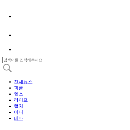
전체뉴스
피플
헬스
라이프
컬처
머니
테마