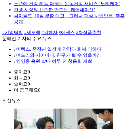
노년에 건강 리듬 더하는 운동처방 서비스 ‘노리케어’
간병 시장의 선순환 만드는 ‘케어네이션’
싸이월드, 10월 부활 예고…그러나 핵심 사업안은 ‘추후
공개’
#기업탐방
#세포랩
#김혜자
#에센스
#화장품추천
문혜진 기자의 주요 뉴스
⌞
비렉스, 중장년 일상에 감각과 회복 더하다
⌞
며느리와 시어머니, 친구가 될 수 있을까?
⌞
임영웅 음원 발매 하루 전 청음회 개최
좋아요
0
화나요
0
슬퍼요
0
더 궁금해요
0
최신뉴스