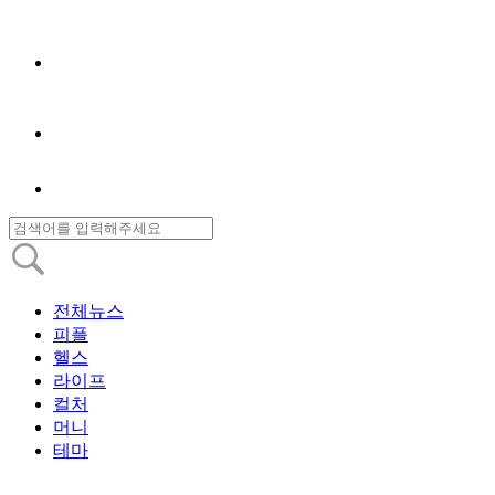
전체뉴스
피플
헬스
라이프
컬처
머니
테마