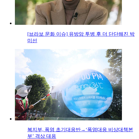
[브라보 문화 이슈] 유방암 투병 후 더 단단해진 박
미선
복지부, 폭염 초기대응반→‘폭염대응 비상대책본
부’ 격상 대응