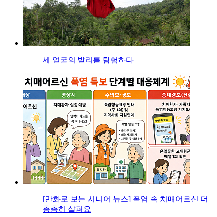
세 얼굴의 발리를 탐험하다
[만화로 보는 시니어 뉴스] 폭염 속 치매어르신 더
촘촘히 살펴요