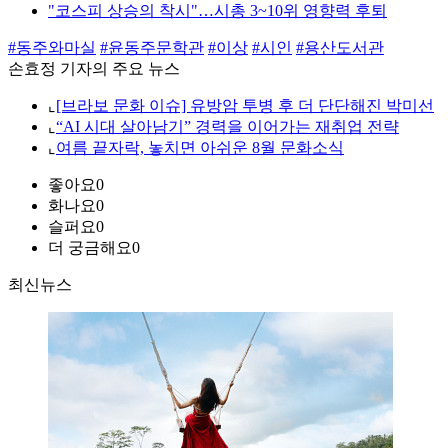
"코스피 상승의 착시"…시총 3~10위 영향력 후퇴
#동주와마실
#윤동주문학관
#이상
#시인
#용산도서관
손효정 기자의 주요 뉴스
⌞
[브라보 문화 이슈] 유방암 투병 후 더 단단해진 박미선
⌞
“AI 시대 살아남기” 경력을 이어가는 재취업 전략
⌞
여름 끝자락, 놓치면 아쉬운 8월 문화소식
좋아요
0
화나요
0
슬퍼요
0
더 궁금해요
0
최신뉴스