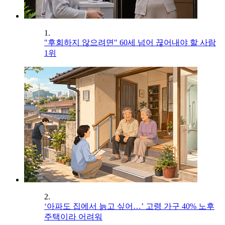
1.
"후회하지 않으려면" 60세 넘어 끊어내야 할 사람
1위
2.
‘아파도 집에서 늙고 싶어…’ 고령 가구 40% 노후
주택이라 어려워