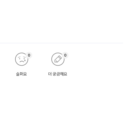
0
0
슬퍼요
더 궁금해요