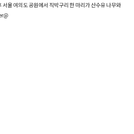
후 서울 여의도 공원에서 직박구리 한 마리가 산수유 나무와
er@