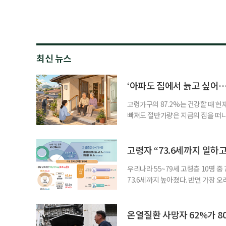
최신 뉴스
‘아파도 집에서 늙고 싶어…
고령가구의 87.2%는 건강할 때 현
빠져도 절반가량은 지금의 집을 떠나
공급에 무게가 실려 있다. 통합돌봄
지원 체계를 구축해야 한다는 제언이 
여름호에 실린 ‘통합돌봄 시행에 따른
고령자 “73.6세까지 일하고
우리나라 55~79세 고령층 10명 
73.6세까지 높아졌다. 반면 가장 
뒤에도 상당 기간 일해야 하는 고령층
처가 5일 발표한 ‘2026년 5월 경
7000명으로, 1년 전보다 57만 명
온열질환 사망자 62%가 8