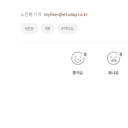
노진환 기자
myfixer@etoday.co.kr
#춘분
#봄
#여의도
0
0
좋아요
화나요