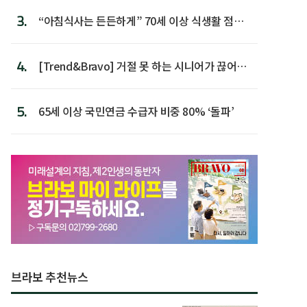
3.
“아침식사는 든든하게” 70세 이상 식생활 점수
가장 높아
4.
[Trend&Bravo] 거절 못 하는 시니어가 끊어야
할 행동 5
5.
65세 이상 국민연금 수급자 비중 80% ‘돌파’
브라보 추천뉴스