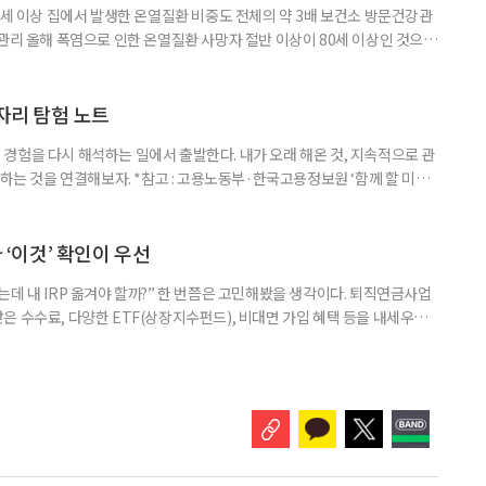
0세 이상 집에서 발생한 온열질환 비중도 전체의 약 3배 보건소 방문건강관
 관리 올해 폭염으로 인한 온열질환 사망자 절반 이상이 80세 이상인 것으로
 방문건강관리사업을 통해 80세 이상 고령자 보호를 추진한다. 6일 복지부
까지 질병관리청으로 신고된 온열질환자는 총 2441명으로 이 중 65세 이상
이상은 300명(12.3%)으로 집계됐다. 연령별 환자 수
일자리 탐험 노트
경험을 다시 해석하는 일에서 출발한다. 내가 오래 해온 것, 지속적으로 관
 하는 것을 연결해보자. *참고 : 고용노동부·한국고용정보원 ‘함께 할 미래
브라보 마이 라이프’ 재구성. STEP 1. 내 안의 재료 찾기 1. 무엇을 바꾸고
뀌면 좋겠다’고 느낀 일은? 1._______________
__________ ▷ 그중 내가 직접 해볼 만
다 ‘이것’ 확인이 우선
데 내 IRP 옮겨야 할까?” 한 번쯤은 고민해봤을 생각이다. 퇴직연금사업
은 수수료, 다양한 ETF(상장지수펀드), 비대면 가입 혜택 등을 내세우며
 높다고 해서 무조건 옮기는 것만이 정답은 아니다. 퇴직연금은 오랜 기간
 확인해야 할 사항이 있다. 수익률 광고, 먼저 기준부터 봐야 한다 금융회
눈에 잘 들어온다. 하지만 수익률 숫자는 기준에 따라달라질 수 있다.