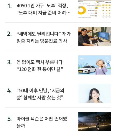
1.
4050 1인 가구 ‘노후’ 걱정,
“노후 대비 자금 준비 어려
워”
2.
“새벽에도 달려갑니다” 재가
임종 지키는 방문진료 의사
3.
앱 없이도 택시 부릅니다
“120 전화 한 통이면 끝”
4.
“50대 이후 만남, ‘지금의
삶’ 함께할 사람 찾는 것”
5.
마이클 잭슨은 어떤 존재였
을까