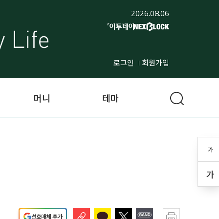
2026.08.06
로그인
회원가입
머니
테마
가
가
선호매체 추가