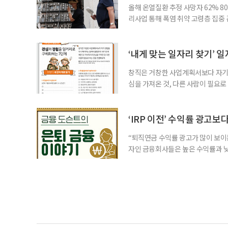
올해 온열질환 추정 사망자 62% 8
리사업 통해 폭염 취약 고령층 집중
나타났다. 이에 정부가 전국 보건소
에 따르면 5월 15일부터 이달 4일
고령층은 825명(33.8%), 80세 
‘내게 맞는 일자리 찾기’ 
창직은 거창한 사업계획서보다 자기 
심을 가져온 것, 다른 사람이 필요로
for 5060 창직사례집’을 바탕으로 ‘
싶었나요? ▷ 내가 살아오며 ‘이렇게 바
2._______________ 3._____
‘IRP 이전’ 수익률 광고보
“퇴직연금 수익률 광고가 많이 보이는
자인 금융회사들은 높은 수익률과 낮
가입자를 유치한다. 하지만 수익률이
운용하는 자금인 만큼, 광고보다 먼저
사들이 내세우는 퇴직연금 수익률은 