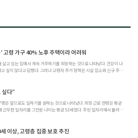
’ 고령 가구 40% 노후 주택이라 어려워
재 살고 있는 집에서 계속 거주하기를 희망하는 것으로 나타났다. 건강이 나
고 싶지 않다고 답했다. 그러나 고령자 주거 정책은 시설 입소와 신규 주택
 시행을 계기로 집수리부터 퇴원 후 임시 거처, 방문 돌봄까지 연결하는 주거
나왔다. 6일 건축공간연구원(AURI)이 발간한 ‘건축과 도시 공간’ 2026년
 고령자 주거-돌봄 협업 체계 구축 방안’ 보고서는 고
 싶다”
중 7명은 앞으로도 일하기를 원하는 것으로 나타났다. 희망 근로 연령은 평균
오래 근무한 일자리를 그만둔 나이는 평균 53세였다. 주된 일자리에서 물러난
의 현실이 통계로 확인됐다. 고령층 취업자 1012만 5000명 국가데이터
제활동인구조사 고령층 부가조사 결과’에 따르면 55~79세 인구는 1701만
 증가했다. 15세 이상 인구에서 차지하는 비중은
0세 이상, 고령층 집중 보호 추진