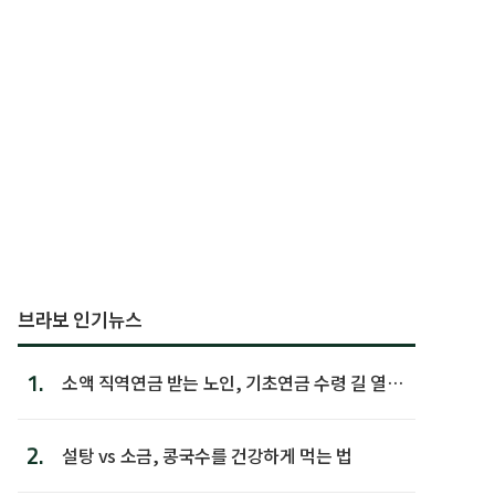
브라보 인기뉴스
1.
소액 직역연금 받는 노인, 기초연금 수령 길 열린
다
2.
설탕 vs 소금, 콩국수를 건강하게 먹는 법