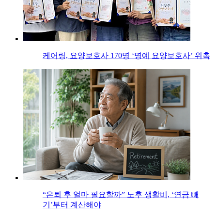
케어링, 요양보호사 170명 ‘명예 요양보호사’ 위촉
“은퇴 후 얼마 필요할까” 노후 생활비, ‘연금 빼
기’부터 계산해야