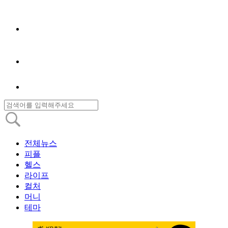
전체뉴스
피플
헬스
라이프
컬처
머니
테마