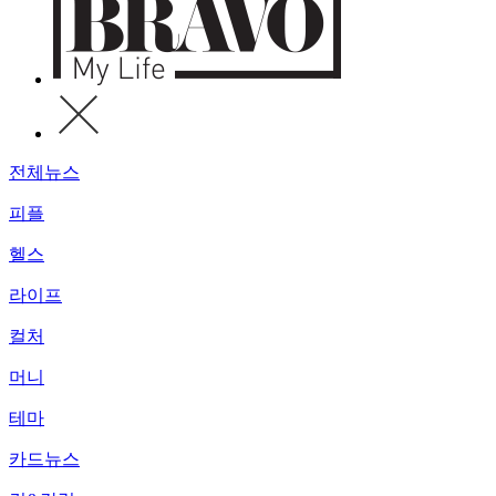
전체뉴스
피플
헬스
라이프
컬처
머니
테마
카드뉴스