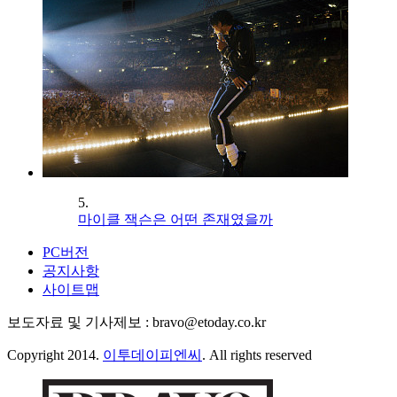
5.
마이클 잭슨은 어떤 존재였을까
PC버전
공지사항
사이트맵
보도자료 및 기사제보 : bravo@etoday.co.kr
Copyright 2014.
이투데이피엔씨
. All rights reserved