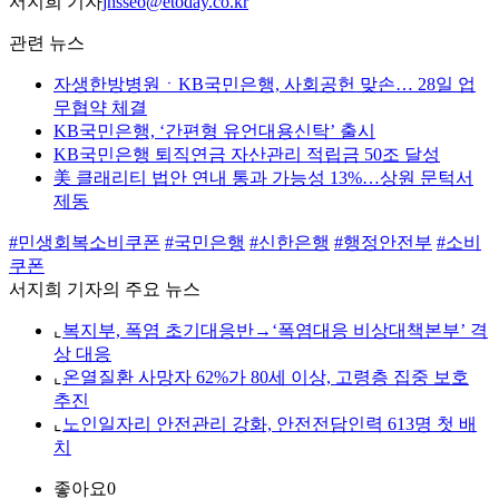
서지희 기자
jhsseo@etoday.co.kr
관련 뉴스
자생한방병원ㆍKB국민은행, 사회공헌 맞손… 28일 업
무협약 체결
KB국민은행, ‘간편형 유언대용신탁’ 출시
KB국민은행 퇴직연금 자산관리 적립금 50조 달성
美 클래리티 법안 연내 통과 가능성 13%…상원 문턱서
제동
#민생회복소비쿠폰
#국민은행
#신한은행
#행정안전부
#소비
쿠폰
서지희 기자의 주요 뉴스
⌞
복지부, 폭염 초기대응반→‘폭염대응 비상대책본부’ 격
상 대응
⌞
온열질환 사망자 62%가 80세 이상, 고령층 집중 보호
추진
⌞
노인일자리 안전관리 강화, 안전전담인력 613명 첫 배
치
좋아요
0