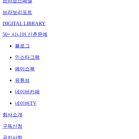
브라보스페셜
브라보리포트
DIGITAL LIBRARY
50+ 시니어 신춘문예
블로그
인스타그램
페이스북
유튜브
네이버카페
네이버TV
회사소개
구독신청
공지사항