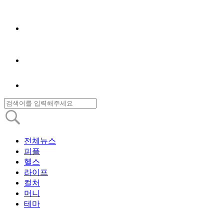
전체뉴스
피플
헬스
라이프
컬처
머니
테마