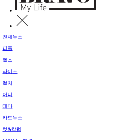
전체뉴스
피플
헬스
라이프
컬처
머니
테마
카드뉴스
컷&칼럼