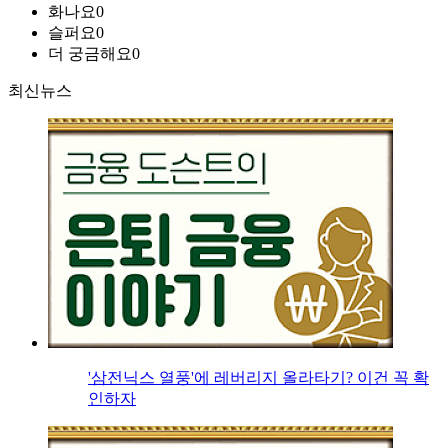
화나요
0
슬퍼요
0
더 궁금해요
0
최신뉴스
'삼전닉스 열풍'에 레버리지 올라타기? 이건 꼭 확
인하자