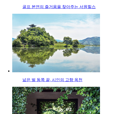
골프 본연의 즐거움을 찾아주는 서원힐스
넓은 벌 동쪽 끝, 시인의 고향 옥천