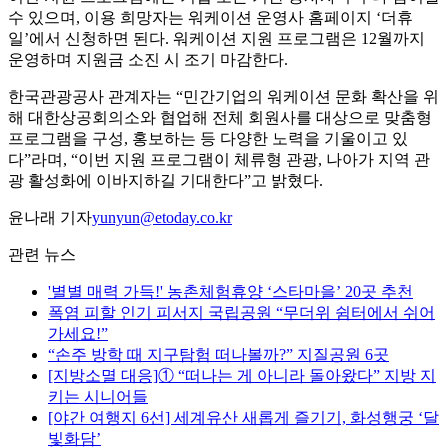
수 있으며, 이용 희망자는 워케이션 운영사 홈페이지 ‘더휴
일’에서 신청하면 된다. 워케이션 지원 프로그램은 12월까지
운영하며 지원금 소진 시 조기 마감한다.
한국관광공사 관계자는 “민간기업의 워케이션 문화 확산을 위
해 대한상공회의소와 협업해 전체 회원사를 대상으로 맞춤형
프로그램을 구성, 홍보하는 등 다양한 노력을 기울이고 있
다”라며, “이번 지원 프로그램이 체류형 관광, 나아가 지역 관
광 활성화에 이바지하길 기대한다”고 밝혔다.
윤나래 기자
yunyun@etoday.co.kr
관련 뉴스
'별별 매력 가득!' 농촌체험휴양 ‘스타마을’ 20곳 추천
폭염 피할 인기 피서지 국립공원 “무더위 쉼터에서 쉬어
가세요!”
“손주 방학 때 지구탐험 떠나볼까?” 지질공원 6곳
[지방소멸 대응]① “떠나는 게 아니라 돌아왔다” 지방 지
키는 시니어들
[야간 여행지 6선] 세계유산 새롭게 즐기기, 화성행궁 ‘달
빛화담’