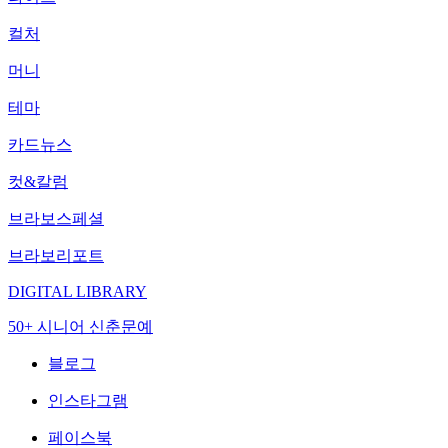
컬처
머니
테마
카드뉴스
컷&칼럼
브라보스페셜
브라보리포트
DIGITAL LIBRARY
50+ 시니어 신춘문예
블로그
인스타그램
페이스북