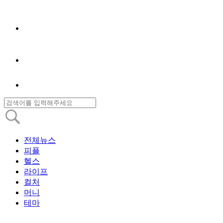
전체뉴스
피플
헬스
라이프
컬처
머니
테마