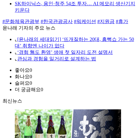
SK하이닉스, 용인·청주 54조 투자… AI 메모리 생산기지
키운다
#문화체육관광부
#한국관광공사
#워케이션
#지원금
#휴가
윤나래 기자의 주요 뉴스
⌞
[윤나래의 세대읽기] ‘뜨개질하는 20대, 흠뻑쇼 가는 50
대’ 취향엔 나이가 없다
⌞
‘경험 無도 환영’ 생애 첫 일자리 도전 설명서
⌞
관심과 경험을 일거리로 설계하는 법
좋아요
0
화나요
0
슬퍼요
0
더 궁금해요
0
최신뉴스