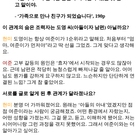
고 말이야.
- ‘가족으로 만나 친구가 되었습니다’, 190p
이 관계의 숨은 조력자는 도영 씨(아들이자 남편) 아닐까요?
현미
도영이는 항상 여준이가 1순위라고 말해요. 처음부터 “엄
마, 여준이가 먼저야”라고 딱 선을 그었죠. 그게 맞다고 생각해
요.
여준
고부 갈등의 원인은 ‘효자’에서 시작되는 경우도 많잖아
요. 근데 남편은 적당히 능청스럽게 빠져나갈 줄 알아요. 어머
님도 뭔가를 강하게 요구하지 않고요. 느슨하지만 단단하게 연
결된 느낌? 그게 참 좋았어요.
서로를 글로 알게 된 후 관계가 달라졌나요?
현미
분명 더 가까워졌어요. 원래는 ‘아들의 아내’였겠지만 점
점 여준이라는 사람이 궁금해졌죠. 어떤 환경에서 자랐는지,
어떤 성향을 가졌는지. 그걸 묻고, 듣고, 이해하게 됐어요. 저는
시어머니랑 그런 과정을 겪지 못했어요. 그래서 여준이와는 더
알아가고 싶어요.