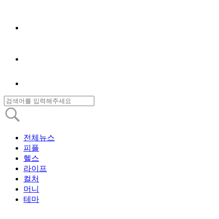
전체뉴스
피플
헬스
라이프
컬처
머니
테마