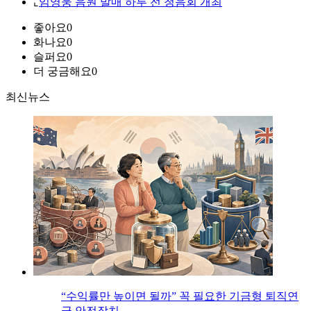
⌞
임영웅 음원 발매 하루 전 청음회 개최
좋아요
0
화나요
0
슬퍼요
0
더 궁금해요
0
최신뉴스
“수익률만 높이면 될까” 꼭 필요한 기금형 퇴직연
금 안전장치