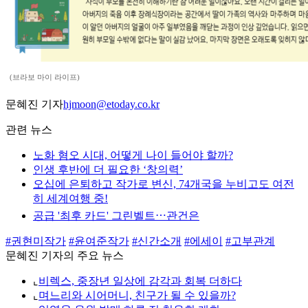
(브라보 마이 라이프)
문혜진 기자
hjmoon@etoday.co.kr
관련 뉴스
노화 혐오 시대, 어떻게 나이 들어야 할까?
인생 후반에 더 필요한 ‘창의력’
오십에 은퇴하고 작가로 변신, 74개국을 누비고도 여전
히 세계여행 중!
공급 '최후 카드' 그린벨트⋯관건은
#권현미작가
#윤여준작가
#신간소개
#에세이
#고부관계
문혜진 기자의 주요 뉴스
⌞
비렉스, 중장년 일상에 감각과 회복 더하다
⌞
며느리와 시어머니, 친구가 될 수 있을까?