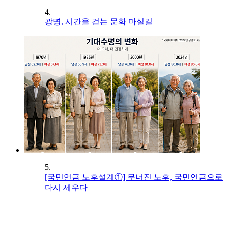
4.
광명, 시간을 걷는 문화 마실길
5.
[국민연금 노후설계①] 무너진 노후, 국민연금으로
다시 세우다