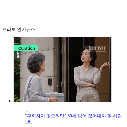
브라보 인기뉴스
1.
"후회하지 않으려면" 60세 넘어 끊어내야 할 사람
1위