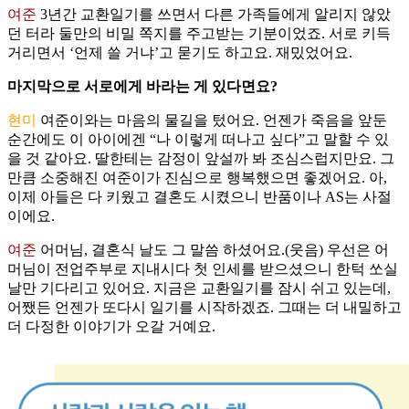
여준
3년간 교환일기를 쓰면서 다른 가족들에게 알리지 않았
던 터라 둘만의 비밀 쪽지를 주고받는 기분이었죠. 서로 키득
거리면서 ‘언제 쓸 거냐’고 묻기도 하고요. 재밌었어요.
마지막으로 서로에게 바라는 게 있다면요?
현미
여준이와는 마음의 물길을 텄어요. 언젠가 죽음을 앞둔
순간에도 이 아이에겐 “나 이렇게 떠나고 싶다”고 말할 수 있
을 것 같아요. 딸한테는 감정이 앞설까 봐 조심스럽지만요. 그
만큼 소중해진 여준이가 진심으로 행복했으면 좋겠어요. 아,
이제 아들은 다 키웠고 결혼도 시켰으니 반품이나 AS는 사절
이에요.
여준
어머님, 결혼식 날도 그 말씀 하셨어요.(웃음) 우선은 어
머님이 전업주부로 지내시다 첫 인세를 받으셨으니 한턱 쏘실
날만 기다리고 있어요. 지금은 교환일기를 잠시 쉬고 있는데,
어쨌든 언젠가 또다시 일기를 시작하겠죠. 그때는 더 내밀하고
더 다정한 이야기가 오갈 거예요.