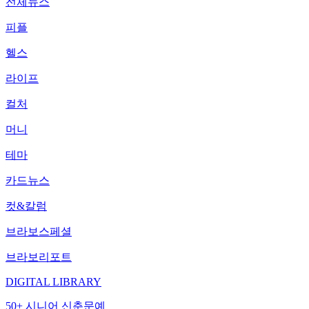
전체뉴스
피플
헬스
라이프
컬처
머니
테마
카드뉴스
컷&칼럼
브라보스페셜
브라보리포트
DIGITAL LIBRARY
50+ 시니어 신춘문예