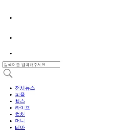
전체뉴스
피플
헬스
라이프
컬처
머니
테마