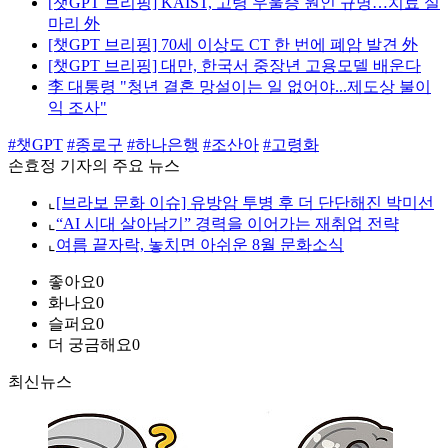
[챗GPT 브리핑] KAIST, 고령 우울증 원인 규명…치료 실
마리 外
[챗GPT 브리핑] 70세 이상도 CT 한 번에 폐암 발견 外
[챗GPT 브리핑] 대만, 한국서 중장년 고용모델 배운다
李 대통령 "청년 결혼 망설이는 일 없어야...제도상 불이
익 조사"
#챗GPT
#종로구
#하나은행
#조산아
#고령화
손효정 기자의 주요 뉴스
⌞
[브라보 문화 이슈] 유방암 투병 후 더 단단해진 박미선
⌞
“AI 시대 살아남기” 경력을 이어가는 재취업 전략
⌞
여름 끝자락, 놓치면 아쉬운 8월 문화소식
좋아요
0
화나요
0
슬퍼요
0
더 궁금해요
0
최신뉴스