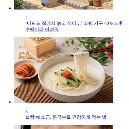
2.
‘아파도 집에서 늙고 싶어…’ 고령 가구 40% 노후
주택이라 어려워
3.
설탕 vs 소금, 콩국수를 건강하게 먹는 법