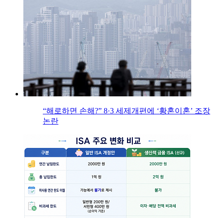
“해로하면 손해?” 8·3 세제개편에 ‘황혼이혼’ 조장
논란