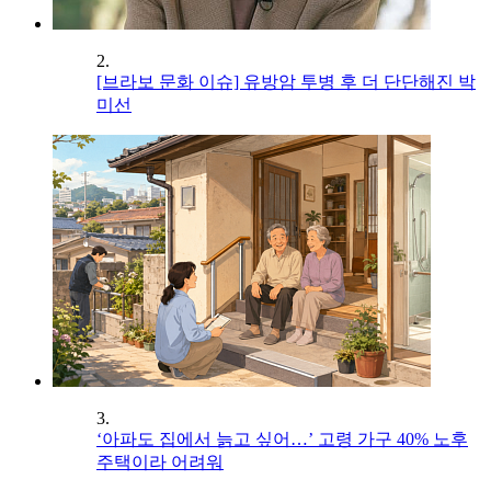
2.
[브라보 문화 이슈] 유방암 투병 후 더 단단해진 박
미선
3.
‘아파도 집에서 늙고 싶어…’ 고령 가구 40% 노후
주택이라 어려워