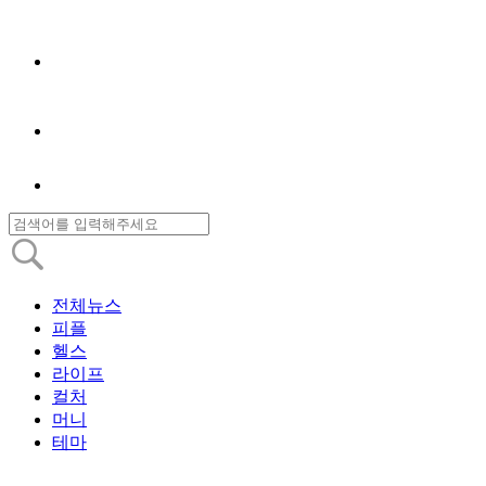
전체뉴스
피플
헬스
라이프
컬처
머니
테마