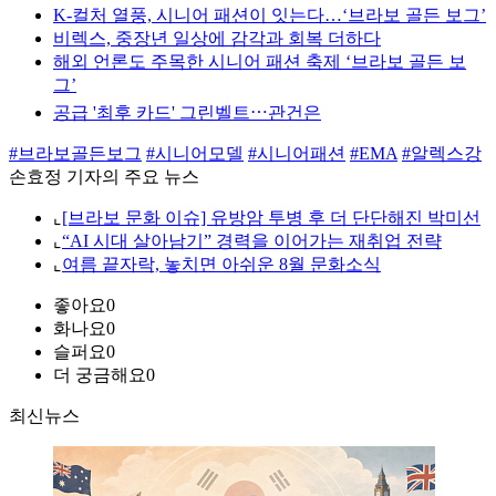
K-컬처 열풍, 시니어 패션이 잇는다…‘브라보 골든 보그’
비렉스, 중장년 일상에 감각과 회복 더하다
해외 언론도 주목한 시니어 패션 축제 ‘브라보 골든 보
그’
공급 '최후 카드' 그린벨트⋯관건은
#브라보골든보그
#시니어모델
#시니어패션
#EMA
#알렉스강
손효정 기자의 주요 뉴스
⌞
[브라보 문화 이슈] 유방암 투병 후 더 단단해진 박미선
⌞
“AI 시대 살아남기” 경력을 이어가는 재취업 전략
⌞
여름 끝자락, 놓치면 아쉬운 8월 문화소식
좋아요
0
화나요
0
슬퍼요
0
더 궁금해요
0
최신뉴스