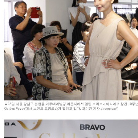
▲28일 서울 강남구 논현동 이투데이빌딩 라운지에서 열린 브라보마이라이프 창간 10주년 기
Golden Vogue'에서 브랜드 트렁크쇼가 열리고 있다. 고이란 기자 photoeran@