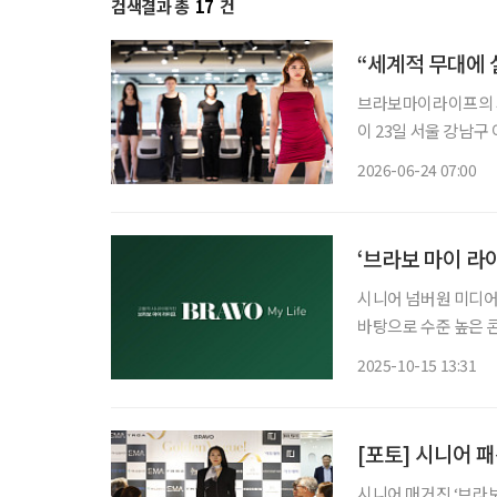
검색결과 총
17
건
“세계적 무대에 
브라보마이라이프의 시
이 23일 서울 강남구 이투데이빌
진행된 이번 오디션은,
2026-06-24 07:00
코리아’, ‘밀라노 골
‘브라보 마이 라
시니어 넘버원 미디어
바탕으로 수준 높은 
각 분야를 대표하는 
2025-10-15 13:31
단은 시니어 정책·복
[포토] 시니어 패
시니어 매거진 ‘브라보