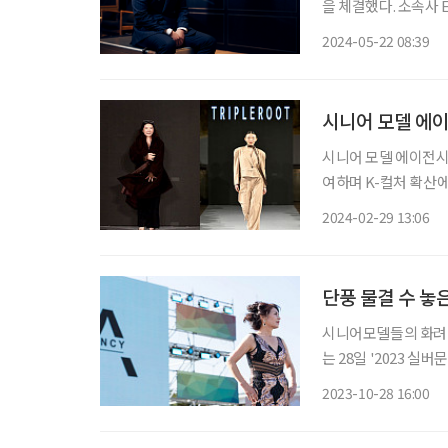
을 체결했다. 소속사 EMA 측은 20일 공식입장을 통해 박성진과의 계약 체결을 발표했다. 스
크린과 브라운관을 오
2024-05-22 08:39
한 탄탄한 연기로 많은
시니어 모델 에이
시니어 모델 에이전시
여하며 K-컬처 확산에 앞장섰다. 지난 20일부터 26일까지 밀
Week Women’s F
2024-02-29 13:06
트(TRIPLEROOT,
단풍 물결 수 놓
시니어모델들의 화려한 날갯
는 28일 '2023
마당 특설무대에서 진
2023-10-28 16:00