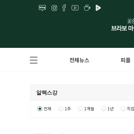
전체뉴스
피플
전체
1주
1개월
1년
직