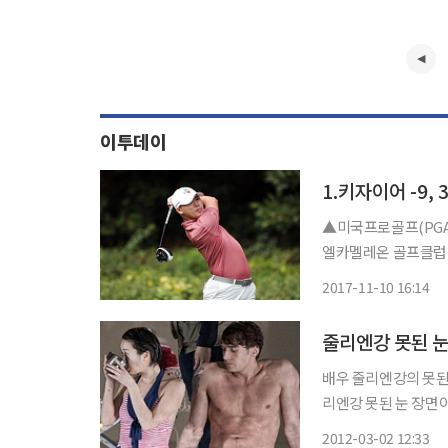
이투데이
▲미국프로골프(PGA)
엘카멜레온 골프클럽(파
수 성적(10일) 1.패튼 
2017-11-10 16:14
65 브랜던 허킨스(미국
줄리엔강 못된 눈
배우 줄리엔강의 못된 눈 장면이 화제다. 지난 1일
리엔강 못된 눈 장면이 포착됐다. 이날 방송에서는 헬스트레
자 알렉스 강(줄리엔
2012-03-02 12:33