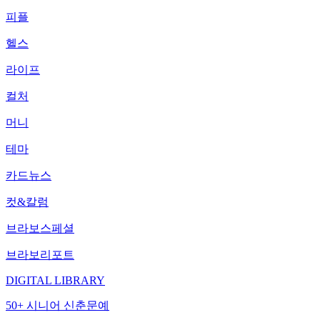
피플
헬스
라이프
컬처
머니
테마
카드뉴스
컷&칼럼
브라보스페셜
브라보리포트
DIGITAL LIBRARY
50+ 시니어 신춘문예