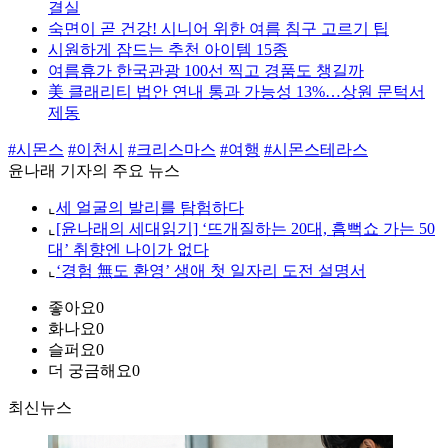
결실
숙면이 곧 건강! 시니어 위한 여름 침구 고르기 팁
시원하게 잠드는 추천 아이템 15종
여름휴가 한국관광 100선 찍고 경품도 챙길까
美 클래리티 법안 연내 통과 가능성 13%…상원 문턱서
제동
#시몬스
#이천시
#크리스마스
#여행
#시몬스테라스
윤나래 기자의 주요 뉴스
⌞
세 얼굴의 발리를 탐험하다
⌞
[윤나래의 세대읽기] ‘뜨개질하는 20대, 흠뻑쇼 가는 50
대’ 취향엔 나이가 없다
⌞
‘경험 無도 환영’ 생애 첫 일자리 도전 설명서
좋아요
0
화나요
0
슬퍼요
0
더 궁금해요
0
최신뉴스