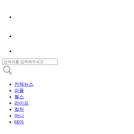
전체뉴스
피플
헬스
라이프
컬처
머니
테마