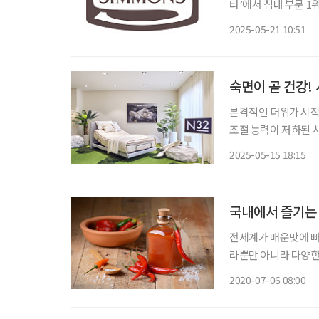
타’에서 침대 부문 1
경 등을 종합적으로 
2025-05-21 10:51
3천 명이 참여해 44
숙면이 곧 건강!
본격적인 더위가 시작
조절 능력이 저하된 
의 질 저하가 건강에도
2025-05-15 18:15
핵심으로 떠오른 배경이
국내에서 즐기는 
전세계가 매운맛에 빠
라뿐만 아니라 다양한
면 외국의 또 다른 
2020-07-06 08:00
로나19) 사태가 종
상