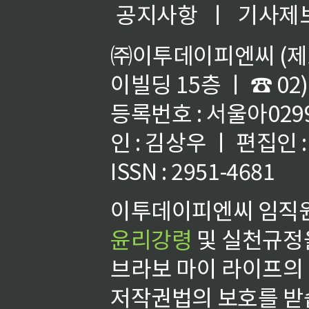
공지사항
ㅣ
기사제
㈜이투데이피엔씨 (제호
이빌딩 15층 ㅣ ☎ 02)
등록번호 : 서울아02992
인 : 김상우 ㅣ 편집인
ISSN : 2951-4681
이투데이피엔씨 임직원
윤리강령
및 실천규정을
브라보 마이 라이프의
저작권법의 보호를 받