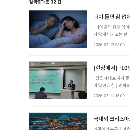
검색결과 총
12
건
나이 들면 잠 없
“나이 들면 잚이 없어
지 않게 넘기고는 한
나는 경우도 많다. 
2026-03-13 08:00
“잠을 제대로 자지 못
아 열린 대한수면학회 
질’이 개인의 생활 
2026-03-11 16:09
11일 서울성모병원에
국내외 크리스마스
연말이면 누구나 마음