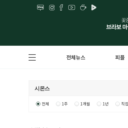
전체뉴스
피플
전체
1주
1개월
1년
직