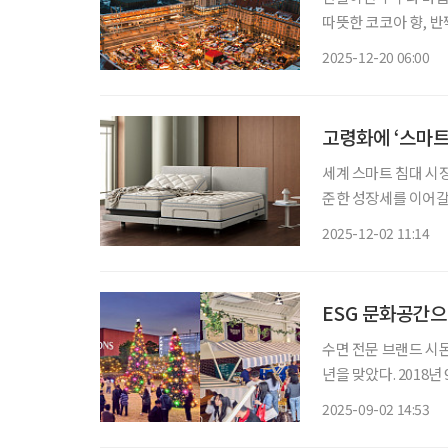
따뜻한 코코아 향, 
마무리하고 싶다면, 
2025-12-20 06:00
역사가 켜켜이 쌓인 
고령화에 ‘스마트 
세계 스마트 침대 시장
준한 성장세를 이어갈
제, 신흥국의 낮은 
2025-12-02 11:14
파이드 마켓 리서치는 
ESG 문화공간으
수면 전문 브랜드 시몬
년을 맞았다. 2018년
에 문을 연 이곳은 지역사
2025-09-02 14:53
면 올 8월 기준 누적 