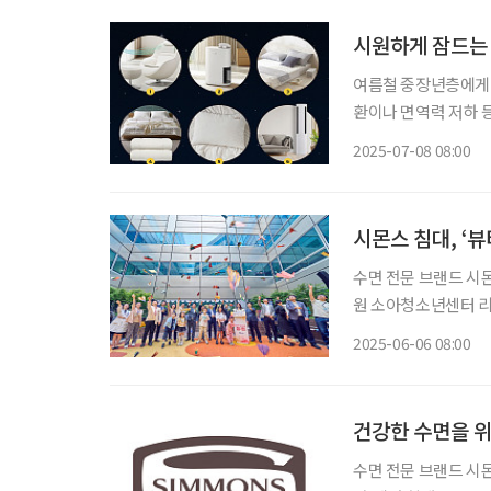
시원하게 잠드는 
여름철 중장년층에게 
환이나 면역력 저하 등
해 잠 못 이루는 밤
2025-07-08 08:00
아
시몬스 침대, ‘
수면 전문 브랜드 시
원 소아청소년센터 리
침대 업계의 ESG 사
2025-06-06 08:00
월 30일 서울 강남구
건강한 수면을 위한
수면 전문 브랜드 시몬