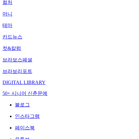
컬처
머니
테마
카드뉴스
컷&칼럼
브라보스페셜
브라보리포트
DIGITAL LIBRARY
50+ 시니어 신춘문예
블로그
인스타그램
페이스북