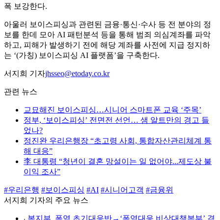
폭 보강한다.
아울러 보이스피싱과 관련된 금융·통신·수사 등 전 분야의 정
보를 한데 모아 AI 패턴분석 등을 통해 범죄 의심계좌를 파악
하고, 피해가 발생하기 전에 해당 계좌를 사전에 지급 정지하
는 ‘(가칭) 보이스피싱 AI 플랫폼’을 구축한다.
서지희 기자
jhsseo@etoday.co.kr
관련 뉴스
교묘해진 보이스피싱…시니어 스마트폰 교육 ‘주목’
정부, ‘보이스피싱’ 전면전 선언… 샘 알트만의 경고 들
었나?
정진완 우리은행장 “초고령 사회, 통합자산관리체계 통
해 대응”
李 대통령 “청년이 결혼 망설이는 일 없어야...제도상 불
이익 조사”
#우리은행
#보이스피싱
#AI
#시니어고객
#금융위
서지희 기자의 주요 뉴스
⌞
복지부, 폭염 초기대응반→‘폭염대응 비상대책본부’ 격