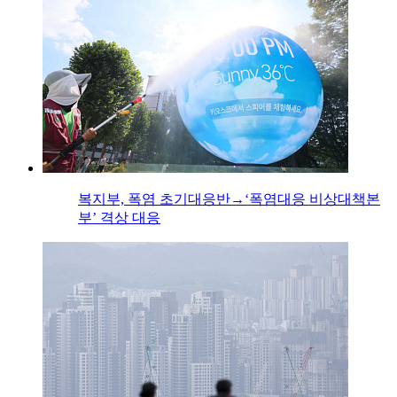
복지부, 폭염 초기대응반→‘폭염대응 비상대책본
부’ 격상 대응