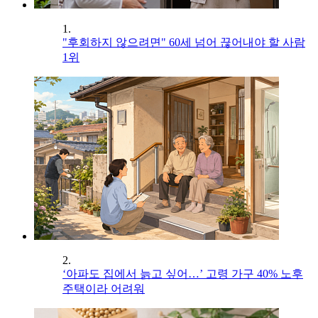
1.
"후회하지 않으려면" 60세 넘어 끊어내야 할 사람
1위
2.
‘아파도 집에서 늙고 싶어…’ 고령 가구 40% 노후
주택이라 어려워