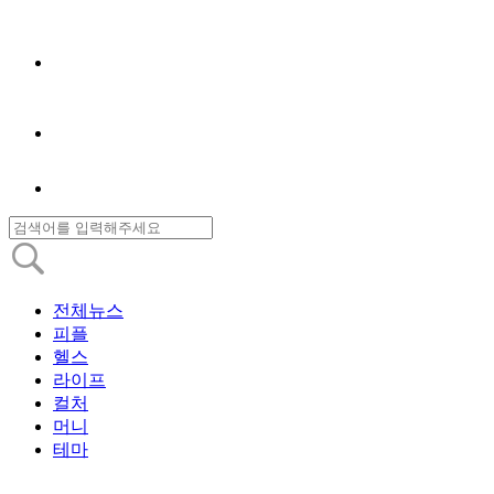
전체뉴스
피플
헬스
라이프
컬처
머니
테마