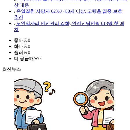
상 대응
⌞
온열질환 사망자 62%가 80세 이상, 고령층 집중 보호
추진
⌞
노인일자리 안전관리 강화, 안전전담인력 613명 첫 배
치
좋아요
0
화나요
0
슬퍼요
0
더 궁금해요
0
최신뉴스