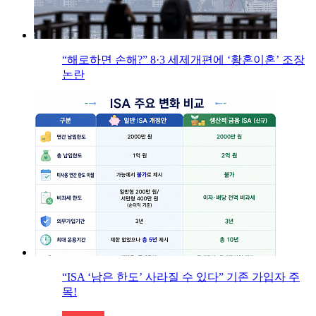
“해로하면 손해?” 8·3 세제개편에 ‘황혼이혼’ 조장
논란
“ISA ‘남은 한도’ 사라질 수 있다” 기존 가입자 주
목!