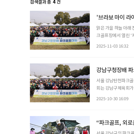
검색결과 총
4
건
'브라보 마이 
맑은 가을 하늘 아래 
크골프장에서 열린 '
원 460여 명이 참가했다. 이번 대회는 강남구 체육회가 주최하고 강남구 파크골프
2025-11-03 16:32
이투데이피엔씨가 공동
강남구청장배 파크
서울 강남탄천파크골프
회는 강남구체육회가
이 대회에는 지역 내 
2025-10-30 16:09
츠 
“파크골프, 외로
서울 강남구의 파크골