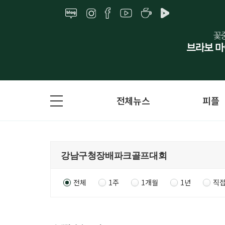
전체뉴스
피플
전체
1주
1개월
1년
직