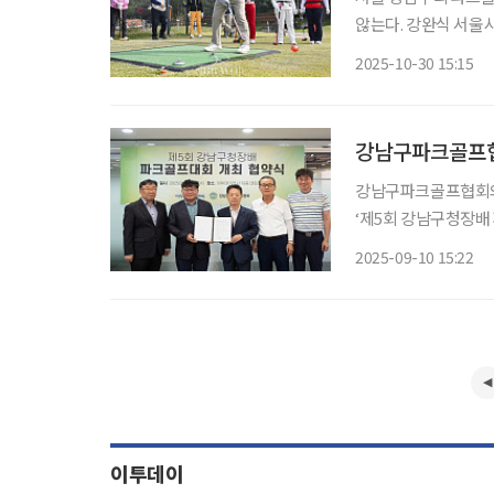
않는다. 강완식 서울
께 어울리는 회원이 있
2025-10-30 15:15
력”
강남구파크골프협
강남구파크골프협회와
‘제5회 강남구청장배
했다. 이번 협약은 오
2025-09-10 15:22
으로, 양측은 대회 
이투데이