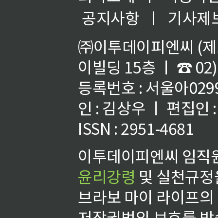
공지사항
ㅣ
기사제
㈜이투데이피엔씨 (제호
이빌딩 15층 ㅣ ☎ 02)
등록번호 : 서울아02992
인 : 김상우 ㅣ 편집인
ISSN : 2951-4681
이투데이피엔씨 임직원
윤리강령
및 실천규정을
브라보 마이 라이프의
저작권법의 보호를 받