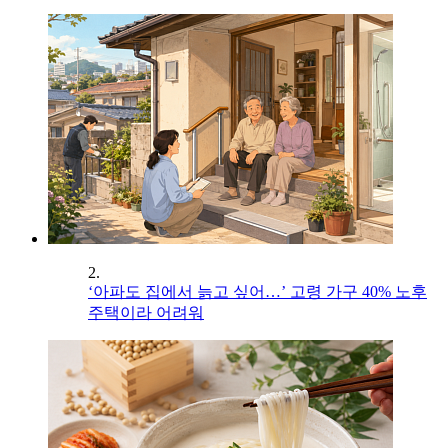
2.
‘아파도 집에서 늙고 싶어…’ 고령 가구 40% 노후
주택이라 어려워