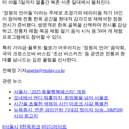
터 10월 5일까지 열흘간 북촌·서촌 일대에서 펼쳐진다.
‘정원의 언어들’이라는 주제로 조경가와 테라리움 작가 10인
이 참여해 전통 한옥 공간을 현대적 감각으로 재해석한 정원
전시가 준비됐다. 방문객은 한옥 골목을 산책하며 전시를 감상
하고, 전통차 체험·목공 체험·절기 음식 시식 등 50여 개 체험
프로그램에도 참여할 수 있다.
특히 가야금·플루트·첼로가 어우러지는 ‘정원의 언어’ 음악회,
국악 크로스오버 버스킹 ‘조선 버스커즈’ 등 공연은 전통과 현
대를 넘나드는 깊은 울림을 선사한다.
전혜정 기자
angela@etoday.co.kr
관련 뉴스
서울시, ‘2025 동물행복페스타’ 개최
모네에서 앤디 워홀까지, 희망봉을 넘어 서울로
시간을 초월한 색채의 시인 마르크 샤갈 특별전
뉴욕증시, 연준 금리인하 기대감 꺾이자 상승...S&P500
사상 최고치
#서울시
#한옥위크
#미디어아트