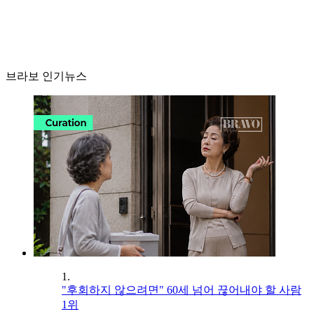
브라보 인기뉴스
1.
"후회하지 않으려면" 60세 넘어 끊어내야 할 사람
1위