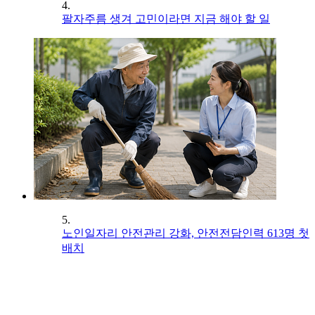
4.
팔자주름 생겨 고민이라면 지금 해야 할 일
5.
노인일자리 안전관리 강화, 안전전담인력 613명 첫
배치