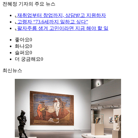
전혜정 기자의 주요 뉴스
⌞
재취업부터 창업까지, 상담받고 지원하자
⌞
고령자 “73.6세까지 일하고 싶다”
⌞
팔자주름 생겨 고민이라면 지금 해야 할 일
좋아요
0
화나요
0
슬퍼요
0
더 궁금해요
0
최신뉴스