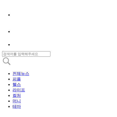
전체뉴스
피플
헬스
라이프
컬처
머니
테마