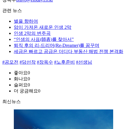
관련 뉴스
별을 향하여
암이 가져온 새로운 인생 2막
인생 2막의 변주곡
“인생의 사표(師表)를 찾아서”
퇴직 후의 리-드리머(Re-Dreamer)를 꿈꾸며
세금은 빠르고 공급은 더디다 부동산 해법 전쟁 본격화
#공모전
#당선작
#장옥수
#노후준비
#선생님
좋아요
0
화나요
0
슬퍼요
0
더 궁금해요
0
최신뉴스