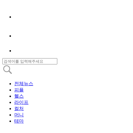
전체뉴스
피플
헬스
라이프
컬처
머니
테마