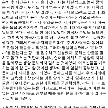
은퇴 후 시간은 더디게 흘러갔다. 나는 체질적으로 놀지 못하
는 사람이었다. 뭐라도 해야 하는 사람이었다. 하지만 재취업
을 하기엔 나이가 너무 많았다. 사실 내세울 스펙도 없었다. 초
조하고 답답한 마음에 ‘무엇이든 배우자’는 생각으로 원주시
평생학습관에서 한국사 수업을 듣기 시작했다. 웅진에서 아동
출판물을 20년 가까이 취급하면서 우리나라 역사를 제대로 배
워보고 싶다는 생각을 한 적이 있었다. 한국사 수업을 들으면
서 ‘재미있게 한국사 강의를 하는 사람이 되고 싶다’는 목표가
생겼다. 그래서 한국사 자격증도 따고, 주변 사람들과 동아리
도 만들어 활동을 시작했다. 그러다 평생학습관에서 ‘문해교
사’를 뽑는다는 정보를 입수하고 신청했다. 문해는 한글을 말
하고 읽고 쓰는 것만이 아니라, 언어를 이해하고 생활의 지식
을 알려주는 생활 문해까지 말하는 것이었다. 어르신들을 가르
치는 일이 참 근사할 것이란 생각이 들어 열심히 공부했고, 난
문해교사 자격을 갖게 되었다. 문해교사를 하면서 우리나라에
문해 교육생이 참 많다는 것을 알게 되었다. 일제강점기에 한
글을 배우지 못하고 일본어를 배운 국민학생들, 광복과 6.25로
공부할 때를 잃은 분들, 가난으로, 여자라는 이유로, 헤아릴 수
없는 많은 사연들로 공부할 때를 놓친 분들이 생각보다 많다는
사실이 놀라웠다.
가만히 생각해보면 우리 친정엄마도 학교라는 곳을 가보지 못