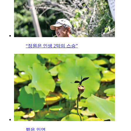
“정원은 인생 2막의 스승”
짧은 인연