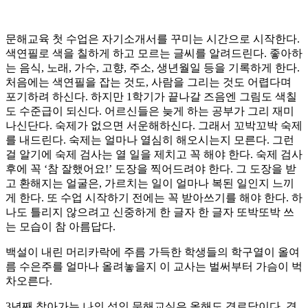
문해교육 첫 수업은 자기소개서를 꾸미는 시간으로 시작한다.
색연필로 색을 칠하게 하고 모르는 글씨를 알려드린다. 좋아하
는 음식, 노래, 가수, 고향, 주소, 생년월일 등을 기록하게 한다.
처음에는 색연필을 잡는 것도, 사람을 그리는 것도 어렵다며
포기하려 하신다. 하지만 1학기가 끝나갈 즈음엔 그림도 색칠
도 수준급이 되신다. 어르신들은 늦게 하는 공부가 그리 재미
나신단다. 숙제가 없으면 서운해하신다. 그래서 꼬박꼬박 숙제
를 내드린다. 숙제는 얼마나 열심히 해오시는지 모른다. 그런
걸 알기에 숙제 검사는 열 일을 제치고 꼭 해야 한다. 숙제 검사
후에 꼭 ‘참 잘했어요!’ 도장을 찍어드려야 한다. 그 도장을 받
고 환해지는 얼굴은, 가르치는 일이 얼마나 복된 일인지 느끼
게 한다. 또 수업 시작하기 전에는 꼭 받아쓰기를 해야 한다. 하
나도 틀리지 않으려고 신중하게 한 글자 한 글자 또박또박 쓰
는 모습이 참 아름답다.
백설이 내린 머리카락에 주름 가득한 학생들의 학구열이 올여
름 수은주를 얼마나 올려놓을지 이 교사는 벌써부터 가슴이 벅
차오른다.
3년째 찾아가는 나의 성인 문해교실은 올해도 경로당이다. 경