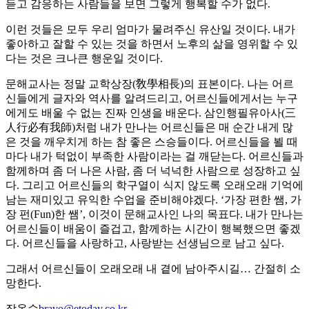
듣고 감응하는 사람들을 보면 그렇게 행복할 수가 없다.
이런 것들은 모두 우리 엄마가 물려주신 유산일 것이다. 내가
좋아하고 잘할 수 있는 것을 하면서 노후의 삶을 영위할 수 있
다는 것은 크나큰 행운일 것이다.
문해교사는 정말 교학상장(敎學相長)의 표본이다. 나는 어르
신들에게 글자와 역사를 알려드리고, 어르신들에게서는 누구
에게도 배울 수 없는 진짜 인생을 배운다. 삼인행필유아사(三
人行必有我師)처럼 내가 만나는 어르신들은 매 순간 내게 많
은 것을 깨우치게 하는 참 좋은 스승들이다. 어르신들을 뵐 때
마다 내가 턱없이 부족한 사람이라는 걸 깨닫는다. 어르신들과
함께하며 좀 더 나은 사람, 좀 더 넉넉한 사람으로 성장하고 싶
다. 그리고 어르신들의 학구열이 식지 않도록 오래오래 기억에
남는 재미있고 유익한 수업을 준비해야겠다. ‘가장 편한 쌤, 가
장 펀(Fun)한 쌤’, 이것이 문해교사인 나의 목표다. 내가 만나는
어르신들이 배움이 즐겁고, 함께하는 시간이 행복했으면 좋겠
다. 어르신들을 사랑하고, 사랑받는 선생님으로 남고 싶다.
그래서 어르신들이 오래오래 내 곁에 남아주시길… 간절히 소
망한다.
장옥수
bravo@etoday.co.kr