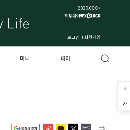
2026.08.07
로그인
회원가입
머니
테마
가
가
선호매체 추가